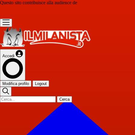
Questo sito contribuisce alla audience de
Accedi
Modifica profilo
Logout
Cerca