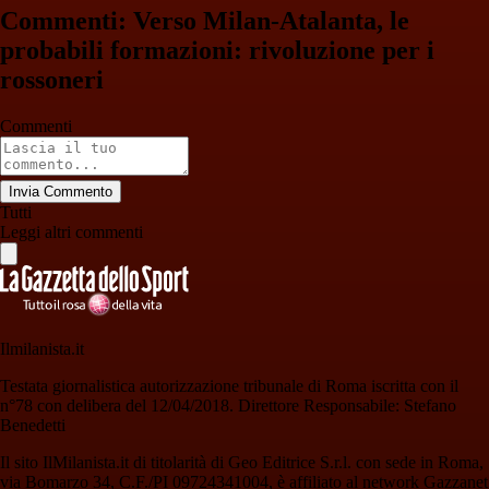
Commenti: Verso Milan-Atalanta, le
probabili formazioni: rivoluzione per i
rossoneri
Commenti
Invia Commento
Tutti
Leggi altri commenti
Ilmilanista.it
Testata giornalistica autorizzazione tribunale di Roma iscritta con il
n°78 con delibera del 12/04/2018. Direttore Responsabile: Stefano
Benedetti
Il sito IlMilanista.it di titolarità di Geo Editrice S.r.l. con sede in Roma,
via Bomarzo 34, C.F./PI 09724341004, è affiliato al network Gazzanet