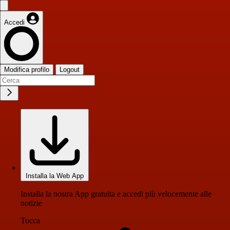
Accedi
Modifica profilo
Logout
Installa la Web App
Installa la nostra App gratuita e accedi più velocemente alle
notizie
Tocca