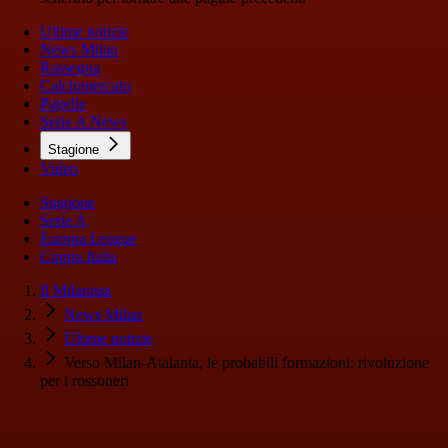
Ultime notizie
News Milan
Rassegna
Calciomercato
Pagelle
Serie A News
Stagione
Video
Stagione
Serie A
Europa League
Coppa Italia
Il Milanista
News Milan
Ultime notizie
Verso Milan-Atalanta, le probabili formazioni: rivoluzione
per i rossoneri