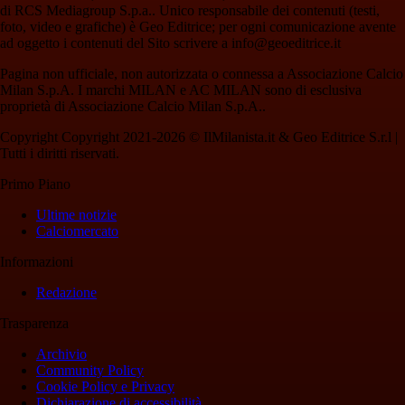
di RCS Mediagroup S.p.a.. Unico responsabile dei contenuti (testi,
foto, video e grafiche) è Geo Editrice; per ogni comunicazione avente
ad oggetto i contenuti del Sito scrivere a info@geoeditrice.it
Pagina non ufficiale, non autorizzata o connessa a Associazione Calcio
Milan S.p.A. I marchi MILAN e AC MILAN sono di esclusiva
proprietà di Associazione Calcio Milan S.p.A..
Copyright Copyright 2021-2026 © IlMilanista.it & Geo Editrice S.r.l |
Tutti i diritti riservati.
Primo Piano
Ultime notizie
Calciomercato
Informazioni
Redazione
Trasparenza
Archivio
Community Policy
Cookie Policy e Privacy
Dichiarazione di accessibilità