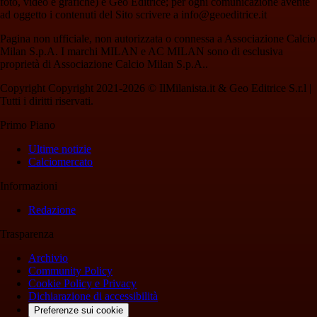
foto, video e grafiche) è Geo Editrice; per ogni comunicazione avente
ad oggetto i contenuti del Sito scrivere a info@geoeditrice.it
Pagina non ufficiale, non autorizzata o connessa a Associazione Calcio
Milan S.p.A. I marchi MILAN e AC MILAN sono di esclusiva
proprietà di Associazione Calcio Milan S.p.A..
Copyright Copyright 2021-2026 © IlMilanista.it & Geo Editrice S.r.l |
Tutti i diritti riservati.
Primo Piano
Ultime notizie
Calciomercato
Informazioni
Redazione
Trasparenza
Archivio
Community Policy
Cookie Policy e Privacy
Dichiarazione di accessibilità
Preferenze sui cookie