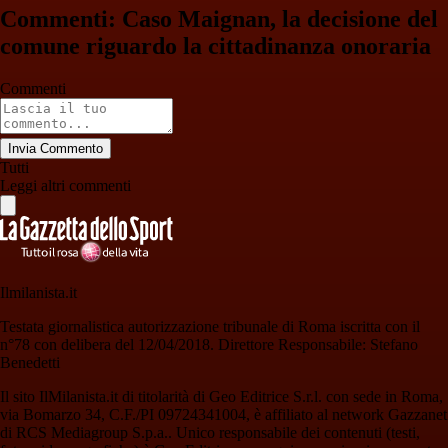
Commenti: Caso Maignan, la decisione del
comune riguardo la cittadinanza onoraria
Commenti
Invia Commento
Tutti
Leggi altri commenti
Ilmilanista.it
Testata giornalistica autorizzazione tribunale di Roma iscritta con il
n°78 con delibera del 12/04/2018. Direttore Responsabile: Stefano
Benedetti
Il sito IlMilanista.it di titolarità di Geo Editrice S.r.l. con sede in Roma,
via Bomarzo 34, C.F./PI 09724341004, è affiliato al network Gazzanet
di RCS Mediagroup S.p.a.. Unico responsabile dei contenuti (testi,