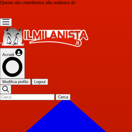
Questo sito contribuisce alla audience de
Accedi
Modifica profilo
Logout
Cerca