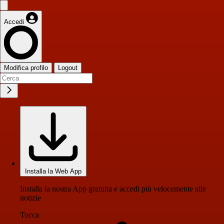
Accedi
Modifica profilo
Logout
Installa la Web App
Installa la nostra App gratuita e accedi più velocemente alle
notizie
Tocca