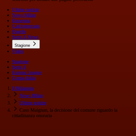
Ultime notizie
News Milan
Rassegna
Calciomercato
Pagelle
Serie A News
Stagione
Video
Stagione
Serie A
Europa League
Coppa Italia
Il Milanista
News Milan
Ultime notizie
Caso Maignan, la decisione del comune riguardo la
cittadinanza onoraria