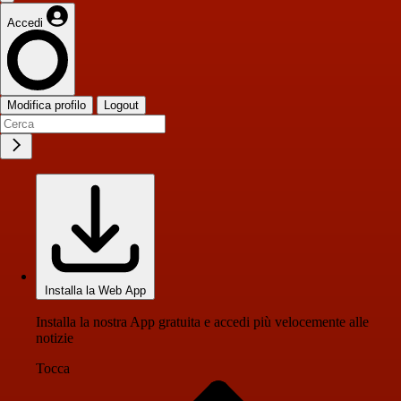
Accedi
Modifica profilo
Logout
Installa la Web App
Installa la nostra App gratuita e accedi più velocemente alle
notizie
Tocca