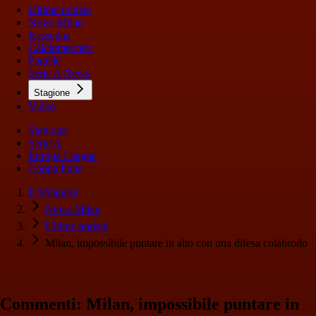
Ultime notizie
News Milan
Rassegna
Calciomercato
Pagelle
Serie A News
Stagione
Video
Stagione
Serie A
Europa League
Coppa Italia
Il Milanista
News Milan
Ultime notizie
Milan, impossibile puntare in alto con una difesa colabrodo
Commenti: Milan, impossibile puntare in