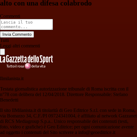
alto con una difesa colabrodo
Commenti
Invia Commento
Tutti
Leggi altri commenti
Ilmilanista.it
Testata giornalistica autorizzazione tribunale di Roma iscritta con il
n°78 con delibera del 12/04/2018. Direttore Responsabile: Stefano
Benedetti
Il sito IlMilanista.it di titolarità di Geo Editrice S.r.l. con sede in Roma,
via Bomarzo 34, C.F./PI 09724341004, è affiliato al network Gazzanet
di RCS Mediagroup S.p.a.. Unico responsabile dei contenuti (testi,
foto, video e grafiche) è Geo Editrice; per ogni comunicazione avente
ad oggetto i contenuti del Sito scrivere a info@geoeditrice.it