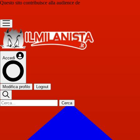
Questo sito contribuisce alla audience de
Accedi
Modifica profilo
Logout
Cerca