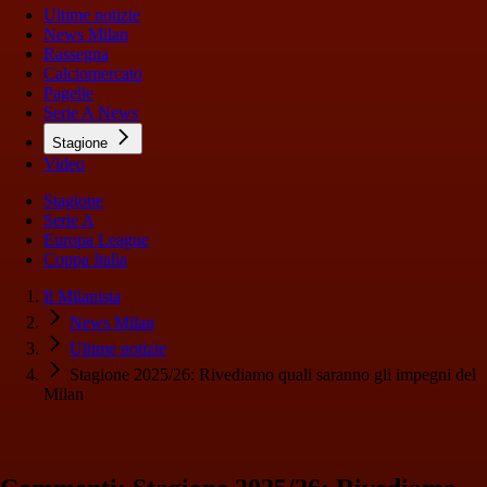
Ultime notizie
News Milan
Rassegna
Calciomercato
Pagelle
Serie A News
Stagione
Video
Stagione
Serie A
Europa League
Coppa Italia
Il Milanista
News Milan
Ultime notizie
Stagione 2025/26: Rivediamo quali saranno gli impegni del
Milan