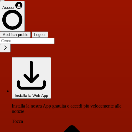
Accedi
Modifica profilo
Logout
Installa la Web App
Installa la nostra App gratuita e accedi più velocemente alle
notizie
Tocca