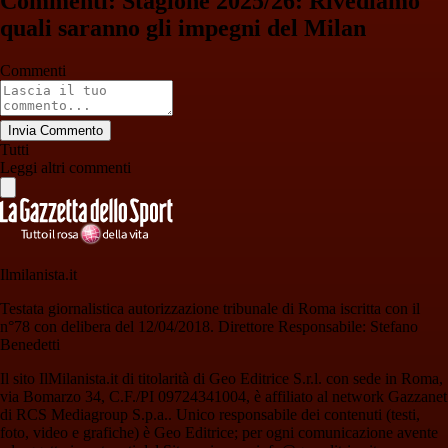
Commenti: Stagione 2025/26: Rivediamo
quali saranno gli impegni del Milan
Commenti
Invia Commento
Tutti
Leggi altri commenti
Ilmilanista.it
Testata giornalistica autorizzazione tribunale di Roma iscritta con il
n°78 con delibera del 12/04/2018. Direttore Responsabile: Stefano
Benedetti
Il sito IlMilanista.it di titolarità di Geo Editrice S.r.l. con sede in Roma,
via Bomarzo 34, C.F./PI 09724341004, è affiliato al network Gazzanet
di RCS Mediagroup S.p.a.. Unico responsabile dei contenuti (testi,
foto, video e grafiche) è Geo Editrice; per ogni comunicazione avente