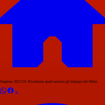
Stagione 2025/26: Rivediamo quali saranno gli impegni del Milan