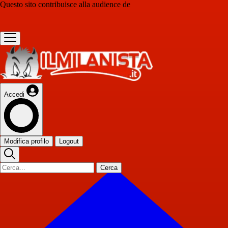
Questo sito contribuisce alla audience de
Accedi
Modifica profilo
Logout
Cerca