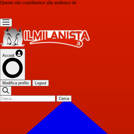
Questo sito contribuisce alla audience de
Accedi
Modifica profilo
Logout
Cerca