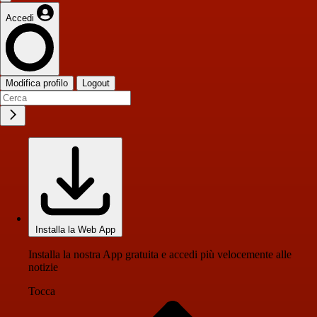
Accedi
Modifica profilo
Logout
Installa la Web App
Installa la nostra App gratuita e accedi più velocemente alle
notizie
Tocca