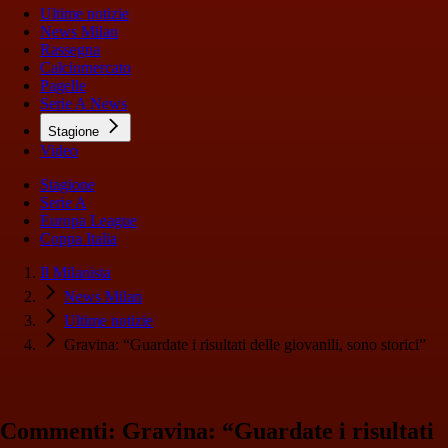
Ultime notizie
News Milan
Rassegna
Calciomercato
Pagelle
Serie A News
Stagione
Video
Stagione
Serie A
Europa League
Coppa Italia
Il Milanista
News Milan
Ultime notizie
Gravina: “Guardate i risultati delle giovanili, sono storici”
Commenti: Gravina: “Guardate i risultati