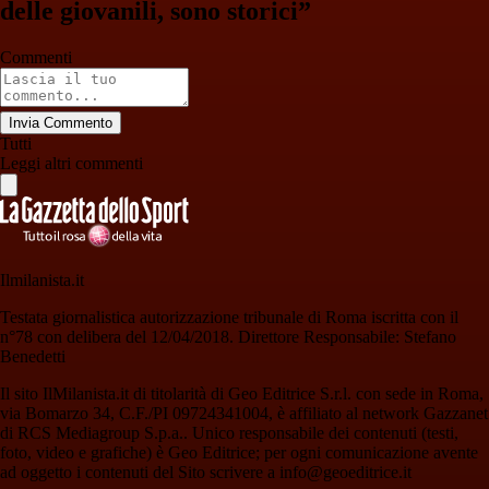
delle giovanili, sono storici”
Commenti
Invia Commento
Tutti
Leggi altri commenti
Ilmilanista.it
Testata giornalistica autorizzazione tribunale di Roma iscritta con il
n°78 con delibera del 12/04/2018. Direttore Responsabile: Stefano
Benedetti
Il sito IlMilanista.it di titolarità di Geo Editrice S.r.l. con sede in Roma,
via Bomarzo 34, C.F./PI 09724341004, è affiliato al network Gazzanet
di RCS Mediagroup S.p.a.. Unico responsabile dei contenuti (testi,
foto, video e grafiche) è Geo Editrice; per ogni comunicazione avente
ad oggetto i contenuti del Sito scrivere a info@geoeditrice.it