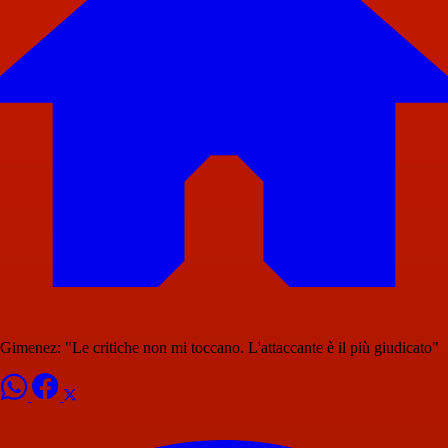
Gimenez: "Le critiche non mi toccano. L'attaccante è il più giudicato"