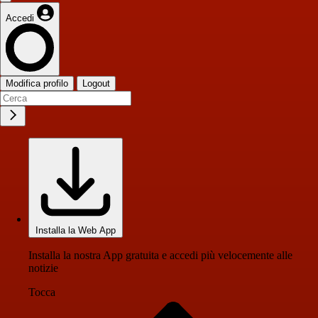
Accedi
Modifica profilo
Logout
Installa la Web App
Installa la nostra App gratuita e accedi più velocemente alle
notizie
Tocca