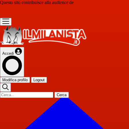
Questo sito contribuisce alla audience de
Accedi
Modifica profilo
Logout
Cerca