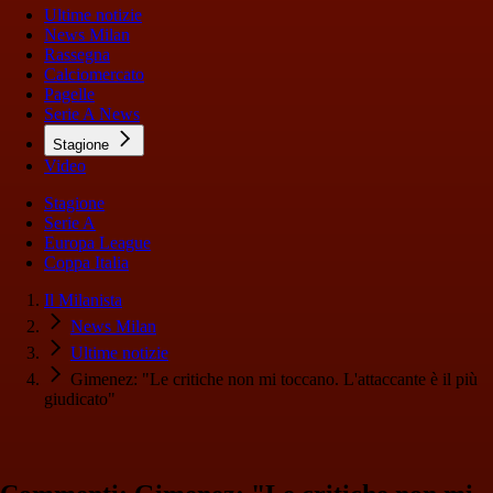
Ultime notizie
News Milan
Rassegna
Calciomercato
Pagelle
Serie A News
Stagione
Video
Stagione
Serie A
Europa League
Coppa Italia
Il Milanista
News Milan
Ultime notizie
Gimenez: "Le critiche non mi toccano. L'attaccante è il più
giudicato"