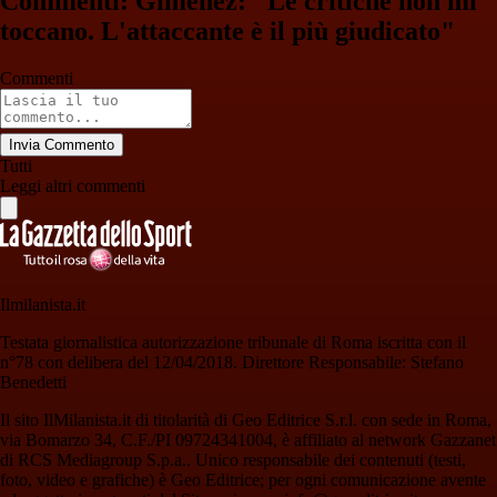
Commenti: Gimenez: "Le critiche non mi
toccano. L'attaccante è il più giudicato"
Commenti
Invia Commento
Tutti
Leggi altri commenti
Ilmilanista.it
Testata giornalistica autorizzazione tribunale di Roma iscritta con il
n°78 con delibera del 12/04/2018. Direttore Responsabile: Stefano
Benedetti
Il sito IlMilanista.it di titolarità di Geo Editrice S.r.l. con sede in Roma,
via Bomarzo 34, C.F./PI 09724341004, è affiliato al network Gazzanet
di RCS Mediagroup S.p.a.. Unico responsabile dei contenuti (testi,
foto, video e grafiche) è Geo Editrice; per ogni comunicazione avente