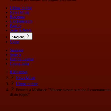
Ultime notizie
News Milan
Rassegna
Calciomercato
Pagelle
Serie A News
Stagione
Video
Stagione
Serie A
Europa League
Coppa Italia
Il Milanista
News Milan
Ultime notizie
Fenucci a Mediaset: "Vincere stasera sarebbe il coronamento
di un sogno"