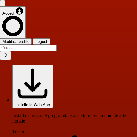
Accedi
Modifica profilo
Logout
Installa la Web App
Installa la nostra App gratuita e accedi più velocemente alle
notizie
Tocca