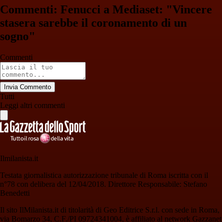
Commenti: Fenucci a Mediaset: "Vincere
stasera sarebbe il coronamento di un
sogno"
Commenti
Invia Commento
Tutti
Leggi altri commenti
Ilmilanista.it
Testata giornalistica autorizzazione tribunale di Roma iscritta con il
n°78 con delibera del 12/04/2018. Direttore Responsabile: Stefano
Benedetti
Il sito IlMilanista.it di titolarità di Geo Editrice S.r.l. con sede in Roma,
via Bomarzo 34, C.F./PI 09724341004, è affiliato al network Gazzanet