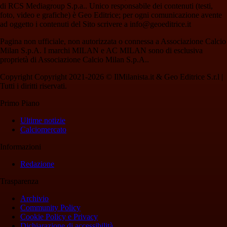
di RCS Mediagroup S.p.a.. Unico responsabile dei contenuti (testi,
foto, video e grafiche) è Geo Editrice; per ogni comunicazione avente
ad oggetto i contenuti del Sito scrivere a info@geoeditrice.it
Pagina non ufficiale, non autorizzata o connessa a Associazione Calcio
Milan S.p.A. I marchi MILAN e AC MILAN sono di esclusiva
proprietà di Associazione Calcio Milan S.p.A..
Copyright Copyright 2021-2026 © IlMilanista.it & Geo Editrice S.r.l |
Tutti i diritti riservati.
Primo Piano
Ultime notizie
Calciomercato
Informazioni
Redazione
Trasparenza
Archivio
Community Policy
Cookie Policy e Privacy
Dichiarazione di accessibilità