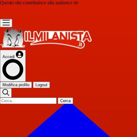
Questo sito contribuisce alla audience de
Accedi
Modifica profilo
Logout
Cerca