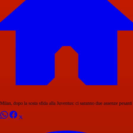
Milan, dopo la sosta sfida alla Juventus: ci saranno due assenze pesanti