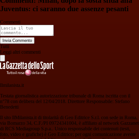
Commenti: Milan, dopo la sosta sfida alla
Juventus: ci saranno due assenze pesanti
Commenti
Invia Commento
Tutti
Leggi altri commenti
Ilmilanista.it
Testata giornalistica autorizzazione tribunale di Roma iscritta con il
n°78 con delibera del 12/04/2018. Direttore Responsabile: Stefano
Benedetti
Il sito IlMilanista.it di titolarità di Geo Editrice S.r.l. con sede in Roma,
via Bomarzo 34, C.F./PI 09724341004, è affiliato al network Gazzanet
di RCS Mediagroup S.p.a.. Unico responsabile dei contenuti (testi,
foto, video e grafiche) è Geo Editrice; per ogni comunicazione avente