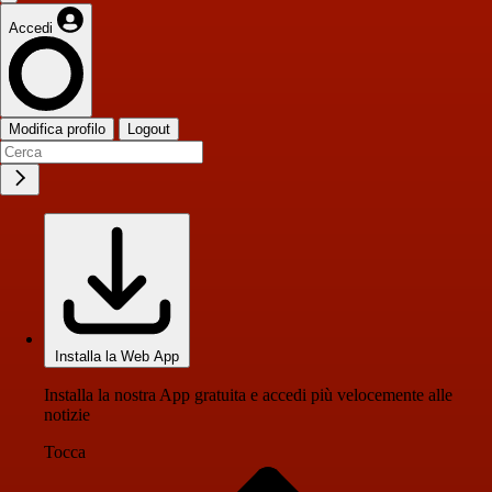
Accedi
Modifica profilo
Logout
Installa la Web App
Installa la nostra App gratuita e accedi più velocemente alle
notizie
Tocca