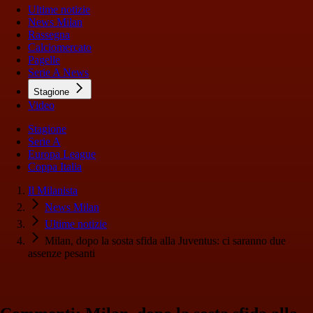
Ultime notizie
News Milan
Rassegna
Calciomercato
Pagelle
Serie A News
Stagione
Video
Stagione
Serie A
Europa League
Coppa Italia
Il Milanista
News Milan
Ultime notizie
Milan, dopo la sosta sfida alla Juventus: ci saranno due
assenze pesanti