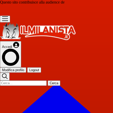
Questo sito contribuisce alla audience de
Accedi
Modifica profilo
Logout
Cerca