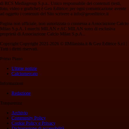
di RCS Mediagroup S.p.a.. Unico responsabile dei contenuti (testi,
foto, video e grafiche) è Geo Editrice; per ogni comunicazione avente
ad oggetto i contenuti del Sito scrivere a info@geoeditrice.it
Pagina non ufficiale, non autorizzata o connessa a Associazione Calcio
Milan S.p.A. I marchi MILAN e AC MILAN sono di esclusiva
proprietà di Associazione Calcio Milan S.p.A..
Copyright Copyright 2021-2026 © IlMilanista.it & Geo Editrice S.r.l |
Tutti i diritti riservati.
Primo Piano
Ultime notizie
Calciomercato
Informazioni
Redazione
Trasparenza
Archivio
Community Policy
Cookie Policy e Privacy
Dichiarazione di accessibilità