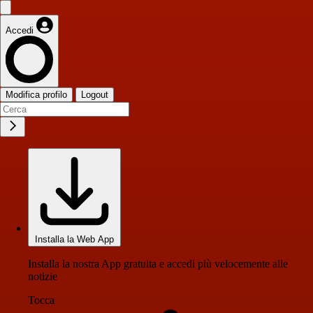
Accedi
Modifica profilo
Logout
Installa la Web App
Installa la nostra App gratuita e accedi più velocemente alle
notizie
Tocca