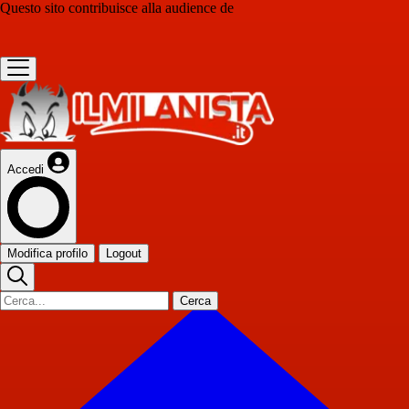
Questo sito contribuisce alla audience de
Accedi
Modifica profilo
Logout
Cerca