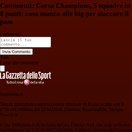
Commenti: Corsa Champions, 5 squadre in
8 punti: cosa manca alle big per staccare il
pass
Commenti
Invia Commento
Tutti
Leggi altri commenti
Ilmilanista.it
Testata giornalistica autorizzazione tribunale di Roma iscritta con il
n°78 con delibera del 12/04/2018. Direttore Responsabile: Stefano
Benedetti
Il sito IlMilanista.it di titolarità di Geo Editrice S.r.l. con sede in Roma,
via Bomarzo 34, C.F./PI 09724341004, è affiliato al network Gazzanet