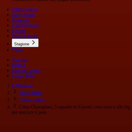
Ultime notizie
News Milan
Rassegna
Calciomercato
Pagelle
Serie A News
Stagione
Video
Stagione
Serie A
Europa League
Coppa Italia
Il Milanista
News Milan
Ultime notizie
Corsa Champions, 5 squadre in 8 punti: cosa manca alle big
per staccare il pass