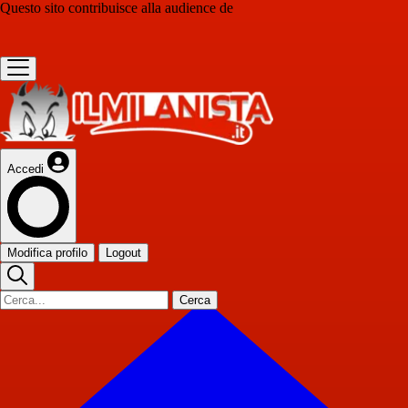
Questo sito contribuisce alla audience de
Accedi
Modifica profilo
Logout
Cerca