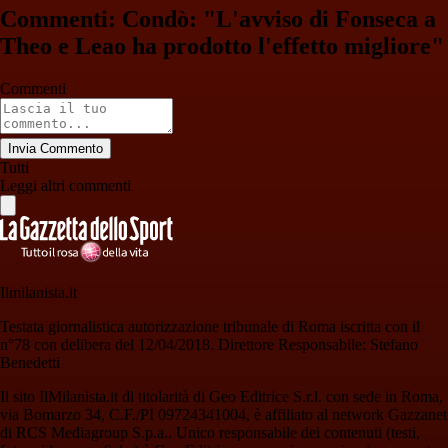
Commenti: Condò: "L'avviso di Fonseca a
Theo e Leao ha prodotto l'effetto migliore"
Commenti
Invia Commento
Tutti
Leggi altri commenti
Ilmilanista.it
Testata giornalistica autorizzazione tribunale di Roma iscritta con il
n°78 con delibera del 12/04/2018. Direttore Responsabile: Stefano
Benedetti
Il sito IlMilanista.it di titolarità di Geo Editrice S.r.l. con sede in Roma,
via Bomarzo 34, C.F./PI 09724341004, è affiliato al network Gazzanet
di RCS Mediagroup S.p.a.. Unico responsabile dei contenuti (testi,