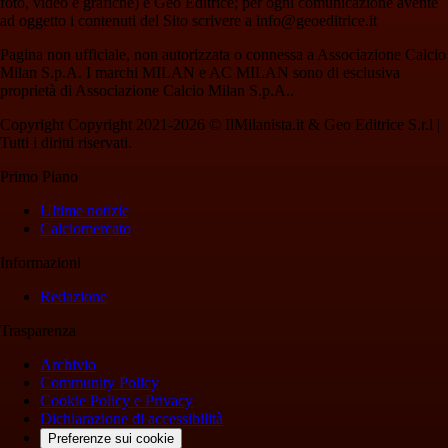
foto, video e grafiche) è Geo Editrice; per ogni comunicazione avente
ad oggetto i contenuti del Sito scrivere a info@geoeditrice.it
Pagina non ufficiale, non autorizzata o connessa a Associazione Calcio
Milan S.p.A. I marchi MILAN e AC MILAN sono di esclusiva
proprietà di Associazione Calcio Milan S.p.A..
Copyright Copyright 2021-2026 © IlMilanista.it & Geo Editrice S.r.l |
Tutti i diritti riservati.
Primo Piano
Ultime notizie
Calciomercato
Informazioni
Redazione
Trasparenza
Archivio
Community Policy
Cookie Policy e Privacy
Dichiarazione di accessibilità
Preferenze sui cookie