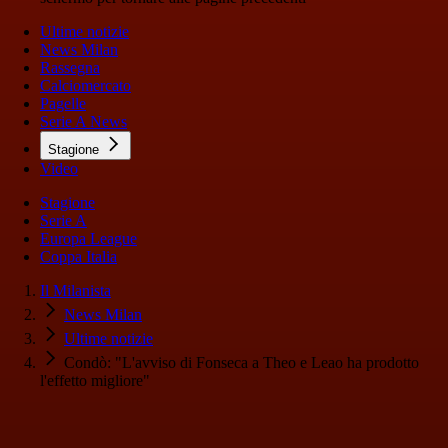
Ultime notizie
News Milan
Rassegna
Calciomercato
Pagelle
Serie A News
Stagione
Video
Stagione
Serie A
Europa League
Coppa Italia
Il Milanista
News Milan
Ultime notizie
Condò: "L'avviso di Fonseca a Theo e Leao ha prodotto
l'effetto migliore"