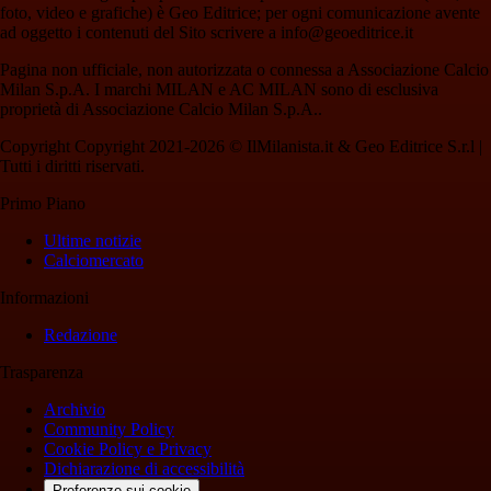
foto, video e grafiche) è Geo Editrice; per ogni comunicazione avente
ad oggetto i contenuti del Sito scrivere a info@geoeditrice.it
Pagina non ufficiale, non autorizzata o connessa a Associazione Calcio
Milan S.p.A. I marchi MILAN e AC MILAN sono di esclusiva
proprietà di Associazione Calcio Milan S.p.A..
Copyright Copyright 2021-2026 © IlMilanista.it & Geo Editrice S.r.l |
Tutti i diritti riservati.
Primo Piano
Ultime notizie
Calciomercato
Informazioni
Redazione
Trasparenza
Archivio
Community Policy
Cookie Policy e Privacy
Dichiarazione di accessibilità
Preferenze sui cookie