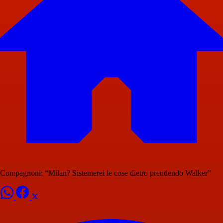
Compagnoni: “Milan? Sistemerei le cose dietro prendendo Walker”