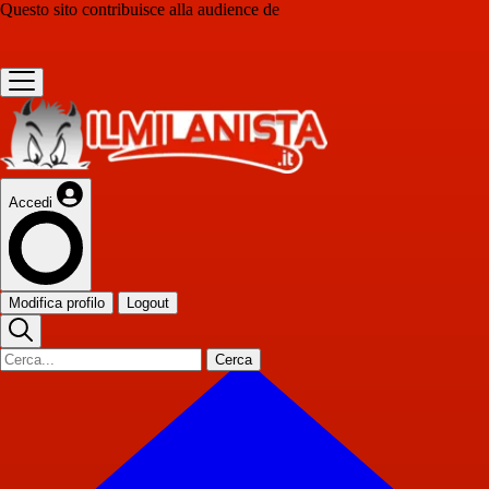
Questo sito contribuisce alla audience de
Accedi
Modifica profilo
Logout
Cerca