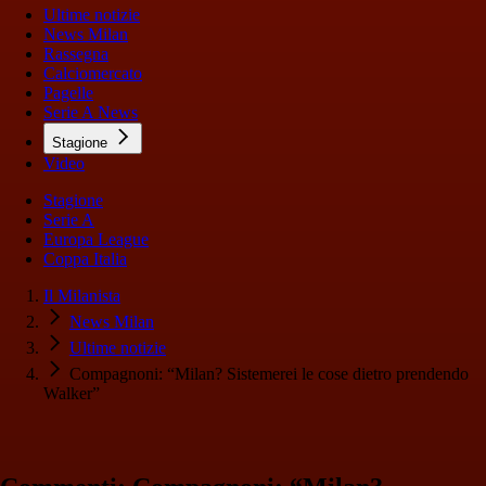
Ultime notizie
News Milan
Rassegna
Calciomercato
Pagelle
Serie A News
Stagione
Video
Stagione
Serie A
Europa League
Coppa Italia
Il Milanista
News Milan
Ultime notizie
Compagnoni: “Milan? Sistemerei le cose dietro prendendo
Walker”