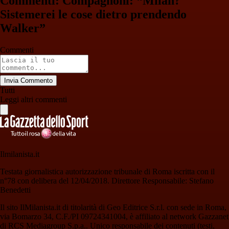
Commenti: Compagnoni: “Milan?
Sistemerei le cose dietro prendendo
Walker”
Commenti
Invia Commento
Tutti
Leggi altri commenti
Ilmilanista.it
Testata giornalistica autorizzazione tribunale di Roma iscritta con il
n°78 con delibera del 12/04/2018. Direttore Responsabile: Stefano
Benedetti
Il sito IlMilanista.it di titolarità di Geo Editrice S.r.l. con sede in Roma,
via Bomarzo 34, C.F./PI 09724341004, è affiliato al network Gazzanet
di RCS Mediagroup S.p.a.. Unico responsabile dei contenuti (testi,