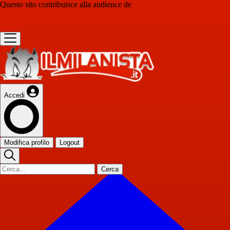
Questo sito contribuisce alla audience de
Accedi
Modifica profilo
Logout
Cerca