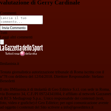
valutazione di Gerry Cardinale
Commenti
Invia Commento
Tutti
Leggi altri commenti
Ilmilanista.it
Testata giornalistica autorizzazione tribunale di Roma iscritta con il
n°78 con delibera del 12/04/2018. Direttore Responsabile: Stefano
Benedetti
Il sito IlMilanista.it di titolarità di Geo Editrice S.r.l. con sede in Roma,
via Bomarzo 34, C.F./PI 09724341004, è affiliato al network Gazzanet
di RCS Mediagroup S.p.a.. Unico responsabile dei contenuti (testi,
foto, video e grafiche) è Geo Editrice; per ogni comunicazione avente
ad oggetto i contenuti del Sito scrivere a info@geoeditrice.it