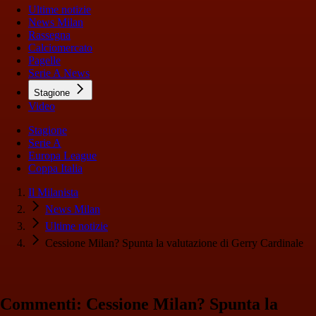
Ultime notizie
News Milan
Rassegna
Calciomercato
Pagelle
Serie A News
Stagione
Video
Stagione
Serie A
Europa League
Coppa Italia
Il Milanista
News Milan
Ultime notizie
Cessione Milan? Spunta la valutazione di Gerry Cardinale
Commenti: Cessione Milan? Spunta la