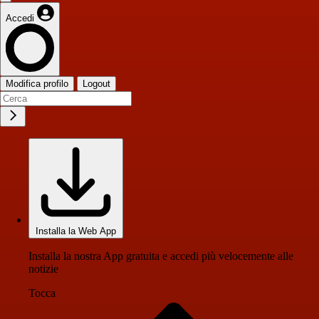
Accedi
Modifica profilo
Logout
Installa la Web App
Installa la nostra App gratuita e accedi più velocemente alle
notizie
Tocca