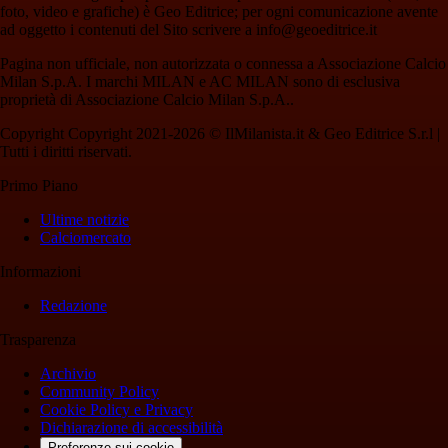
foto, video e grafiche) è Geo Editrice; per ogni comunicazione avente
ad oggetto i contenuti del Sito scrivere a info@geoeditrice.it
Pagina non ufficiale, non autorizzata o connessa a Associazione Calcio
Milan S.p.A. I marchi MILAN e AC MILAN sono di esclusiva
proprietà di Associazione Calcio Milan S.p.A..
Copyright Copyright 2021-2026 © IlMilanista.it & Geo Editrice S.r.l |
Tutti i diritti riservati.
Primo Piano
Ultime notizie
Calciomercato
Informazioni
Redazione
Trasparenza
Archivio
Community Policy
Cookie Policy e Privacy
Dichiarazione di accessibilità
Preferenze sui cookie