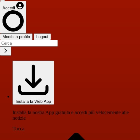
Accedi
Modifica profilo
Logout
Installa la Web App
Installa la nostra App gratuita e accedi più velocemente alle
notizie
Tocca