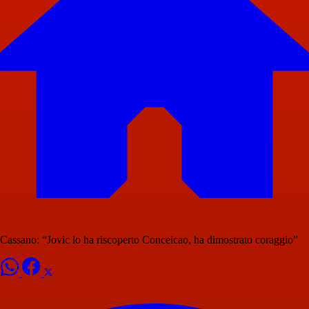
Cassano: “Jovic lo ha riscoperto Conceicao, ha dimostrato coraggio”