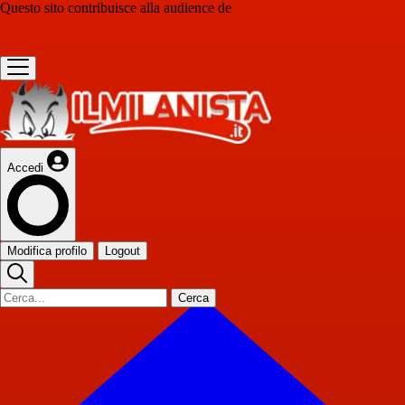
Questo sito contribuisce alla audience de
Accedi
Modifica profilo
Logout
Cerca