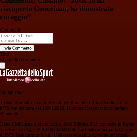
Commenti: Cassano: “Jovic lo ha
riscoperto Conceicao, ha dimostrato
coraggio”
Commenti
Invia Commento
Tutti
Leggi altri commenti
Ilmilanista.it
Testata giornalistica autorizzazione tribunale di Roma iscritta con il
n°78 con delibera del 12/04/2018. Direttore Responsabile: Stefano
Benedetti
Il sito IlMilanista.it di titolarità di Geo Editrice S.r.l. con sede in Roma,
via Bomarzo 34, C.F./PI 09724341004, è affiliato al network Gazzanet
di RCS Mediagroup S.p.a.. Unico responsabile dei contenuti (testi,