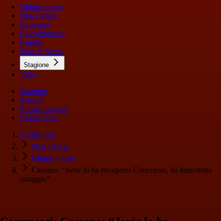
Ultime notizie
News Milan
Rassegna
Calciomercato
Pagelle
Serie A News
Stagione
Video
Stagione
Serie A
Europa League
Coppa Italia
Il Milanista
News Milan
Ultime notizie
Cassano: “Jovic lo ha riscoperto Conceicao, ha dimostrato
coraggio”