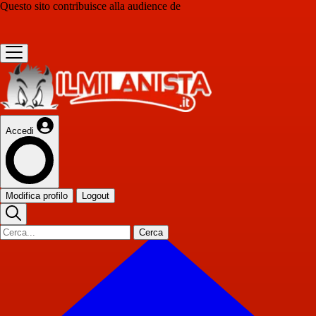
Questo sito contribuisce alla audience de
Accedi
Modifica profilo
Logout
Cerca