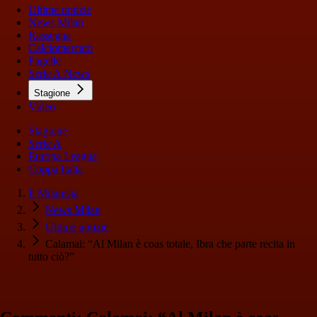
Ultime notizie
News Milan
Rassegna
Calciomercato
Pagelle
Serie A News
Stagione
Video
Stagione
Serie A
Europa League
Coppa Italia
Il Milanista
News Milan
Ultime notizie
Calamai: “Al Milan è coas totale, Ibra che parte recita in
tutto ciò?”