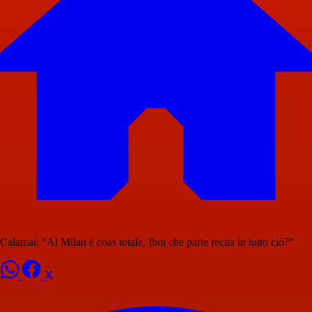
Calamai: “Al Milan è coas totale, Ibra che parte recita in tutto ciò?”