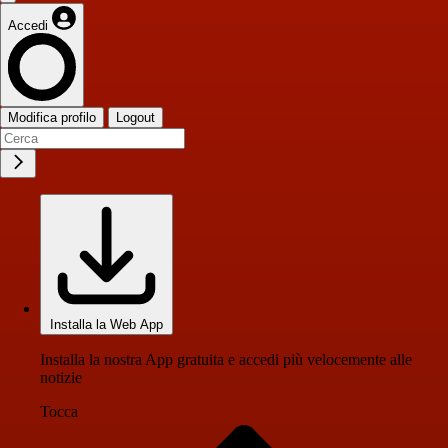
Accedi
Modifica profilo
Logout
Installa la Web App
Installa la nostra App gratuita e accedi più velocemente alle
notizie
Tocca