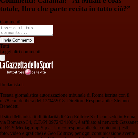
Commenti: Calamai: “Al Milan è coas
totale, Ibra che parte recita in tutto ciò?”
Commenti
Invia Commento
Tutti
Leggi altri commenti
Ilmilanista.it
Testata giornalistica autorizzazione tribunale di Roma iscritta con il
n°78 con delibera del 12/04/2018. Direttore Responsabile: Stefano
Benedetti
Il sito IlMilanista.it di titolarità di Geo Editrice S.r.l. con sede in Roma,
via Bomarzo 34, C.F./PI 09724341004, è affiliato al network Gazzanet
di RCS Mediagroup S.p.a.. Unico responsabile dei contenuti (testi,
foto, video e grafiche) è Geo Editrice; per ogni comunicazione avente