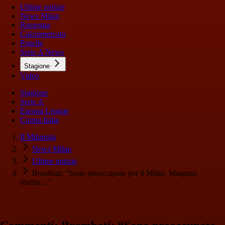
Ultime notizie
News Milan
Rassegna
Calciomercato
Pagelle
Serie A News
Stagione
Video
Stagione
Serie A
Europa League
Coppa Italia
Il Milanista
News Milan
Ultime notizie
Brambati: “Sono preoccupato per il Milan. Maignan
rischia…”