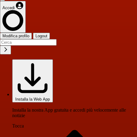
Accedi
Modifica profilo
Logout
Installa la Web App
Installa la nostra App gratuita e accedi più velocemente alle
notizie
Tocca