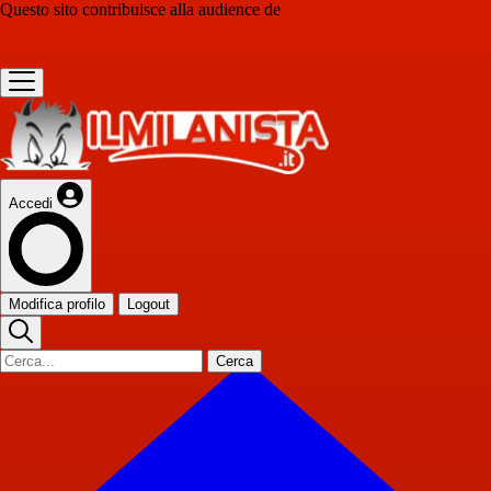
Questo sito contribuisce alla audience de
Accedi
Modifica profilo
Logout
Cerca