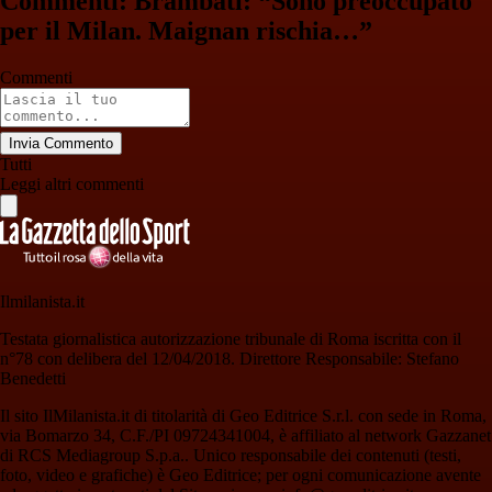
Commenti: Brambati: “Sono preoccupato
per il Milan. Maignan rischia…”
Commenti
Invia Commento
Tutti
Leggi altri commenti
Ilmilanista.it
Testata giornalistica autorizzazione tribunale di Roma iscritta con il
n°78 con delibera del 12/04/2018. Direttore Responsabile: Stefano
Benedetti
Il sito IlMilanista.it di titolarità di Geo Editrice S.r.l. con sede in Roma,
via Bomarzo 34, C.F./PI 09724341004, è affiliato al network Gazzanet
di RCS Mediagroup S.p.a.. Unico responsabile dei contenuti (testi,
foto, video e grafiche) è Geo Editrice; per ogni comunicazione avente