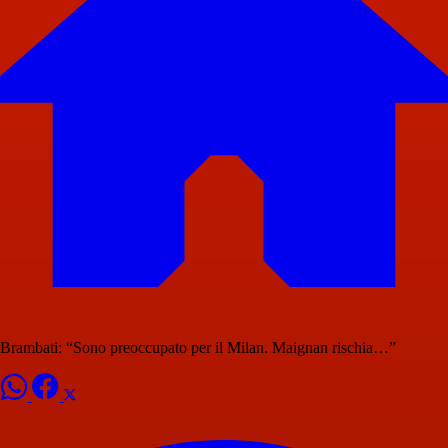
Brambati: “Sono preoccupato per il Milan. Maignan rischia…”