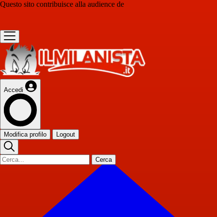
Questo sito contribuisce alla audience de
Accedi
Modifica profilo
Logout
Cerca