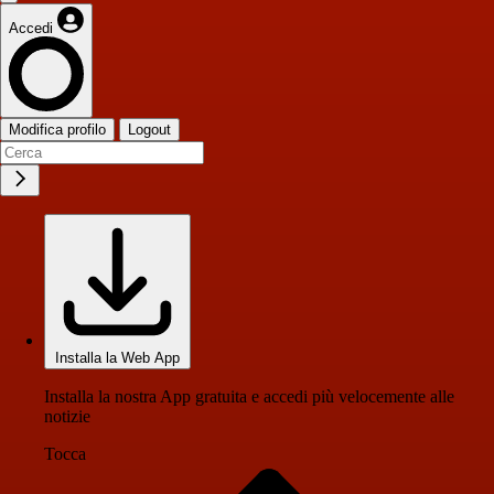
Accedi
Modifica profilo
Logout
Installa la Web App
Installa la nostra App gratuita e accedi più velocemente alle
notizie
Tocca