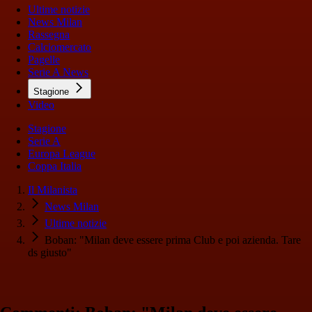
Ultime notizie
News Milan
Rassegna
Calciomercato
Pagelle
Serie A News
Stagione
Video
Stagione
Serie A
Europa League
Coppa Italia
Il Milanista
News Milan
Ultime notizie
Boban: "Milan deve essere prima Club e poi azienda. Tare
ds giusto"