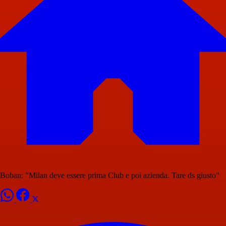
Boban: "Milan deve essere prima Club e poi azienda. Tare ds giusto"