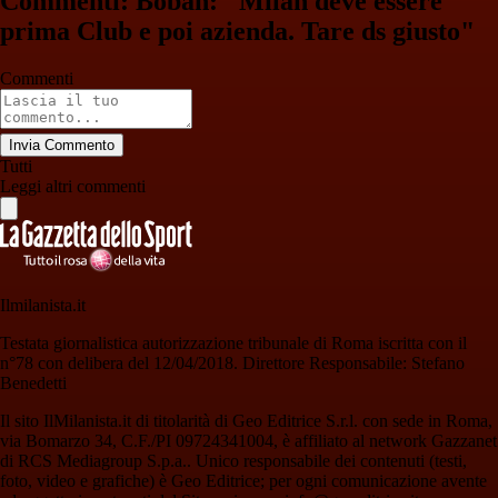
Commenti: Boban: "Milan deve essere
prima Club e poi azienda. Tare ds giusto"
Commenti
Invia Commento
Tutti
Leggi altri commenti
Ilmilanista.it
Testata giornalistica autorizzazione tribunale di Roma iscritta con il
n°78 con delibera del 12/04/2018. Direttore Responsabile: Stefano
Benedetti
Il sito IlMilanista.it di titolarità di Geo Editrice S.r.l. con sede in Roma,
via Bomarzo 34, C.F./PI 09724341004, è affiliato al network Gazzanet
di RCS Mediagroup S.p.a.. Unico responsabile dei contenuti (testi,
foto, video e grafiche) è Geo Editrice; per ogni comunicazione avente