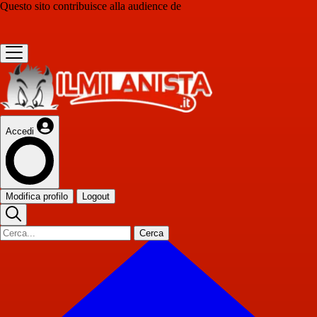
Questo sito contribuisce alla audience de
Accedi
Modifica profilo
Logout
Cerca