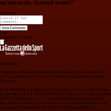
un miracolo, Arsenal avanti”
Commenti
Invia Commento
Tutti
Leggi altri commenti
Ilmilanista.it
Testata giornalistica autorizzazione tribunale di Roma iscritta con il
n°78 con delibera del 12/04/2018. Direttore Responsabile: Stefano
Benedetti
Il sito IlMilanista.it di titolarità di Geo Editrice S.r.l. con sede in Roma,
via Bomarzo 34, C.F./PI 09724341004, è affiliato al network Gazzanet
di RCS Mediagroup S.p.a.. Unico responsabile dei contenuti (testi,
foto, video e grafiche) è Geo Editrice; per ogni comunicazione avente
ad oggetto i contenuti del Sito scrivere a info@geoeditrice.it