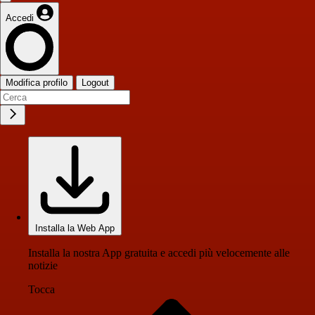
Accedi
Modifica profilo
Logout
Installa la Web App
Installa la nostra App gratuita e accedi più velocemente alle
notizie
Tocca