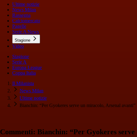
Ultime notizie
News Milan
Rassegna
Calciomercato
Pagelle
Serie A News
Stagione
Video
Stagione
Serie A
Europa League
Coppa Italia
Il Milanista
News Milan
Ultime notizie
Bianchin: “Per Gyokeres serve un miracolo, Arsenal avanti”
Commenti: Bianchin: “Per Gyokeres serve