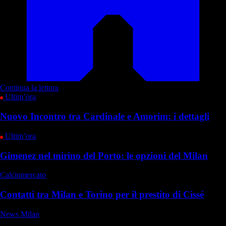
Continua la lettura
Ultim’ora
Nuovo Incontro tra Cardinale e Amorim: i dettagli
Ultim’ora
Gimenez nel mirino del Porto: le opzioni del Milan
Calciomercato
Contatti tra Milan e Torino per il prestito di Cissé
News Milan