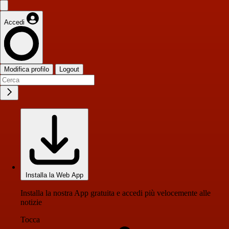
Accedi
Modifica profilo
Logout
Installa la Web App
Installa la nostra App gratuita e accedi più velocemente alle
notizie
Tocca