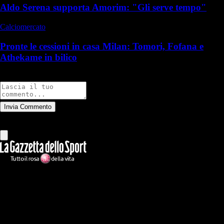
Aldo Serena supporta Amorim: "Gli serve tempo"
Calciomercato
Pronte le cessioni in casa Milan: Tomori, Fofana e
Athekame in bilico
Commenti
Invia Commento
Tutti
Leggi altri commenti
Ilmilanista.it
Testata giornalistica autorizzazione tribunale di Roma iscritta con il
n°78 con delibera del 12/04/2018. Direttore Responsabile: Stefano
Benedetti