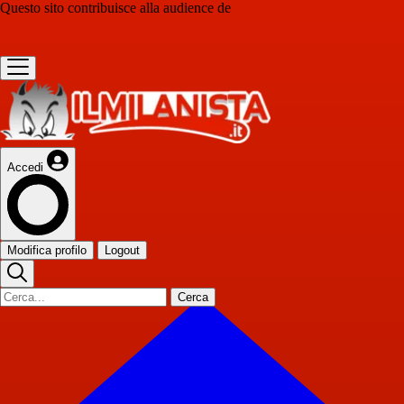
Questo sito contribuisce alla audience de
Accedi
Modifica profilo
Logout
Cerca