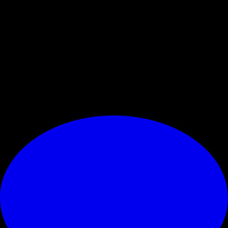
domenica 15 settembre
.
Titolari di CRN:
dalle ore 12.00 di lunedì 16
settembre
, con la vendita della disponibilità residua.
PREZZI
I prezzi per assistere a Bayer Leverkusen-Milan sono di
19€
per il Settore STANDING PLACE e 47€ per il Settore G4/G5
.
Luogo e orario per il ritiro del biglietto verranno comunicati
successivamente via mail"
. (acmilan.com)
© RIPRODUZIONE RISERVATA