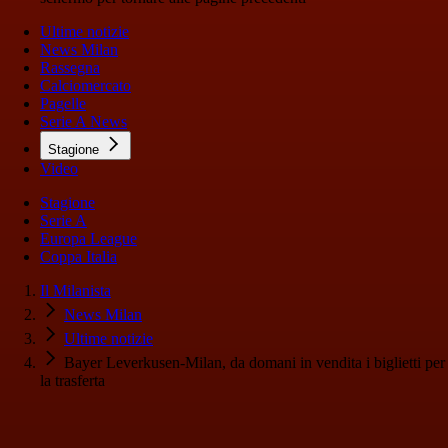
Ultime notizie
News Milan
Rassegna
Calciomercato
Pagelle
Serie A News
Stagione
Video
Stagione
Serie A
Europa League
Coppa Italia
Il Milanista
News Milan
Ultime notizie
Bayer Leverkusen-Milan, da domani in vendita i biglietti per
la trasferta