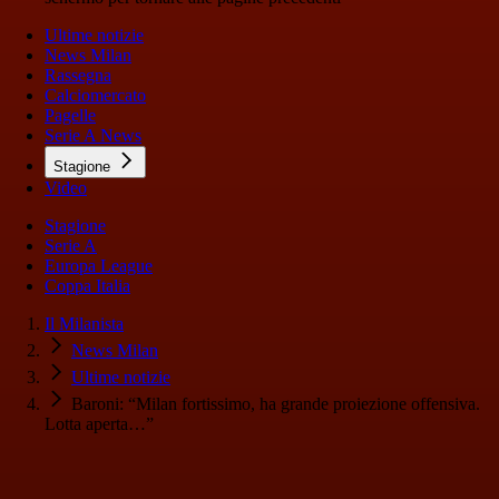
Ultime notizie
News Milan
Rassegna
Calciomercato
Pagelle
Serie A News
Stagione
Video
Stagione
Serie A
Europa League
Coppa Italia
Il Milanista
News Milan
Ultime notizie
Baroni: “Milan fortissimo, ha grande proiezione offensiva.
Lotta aperta…”