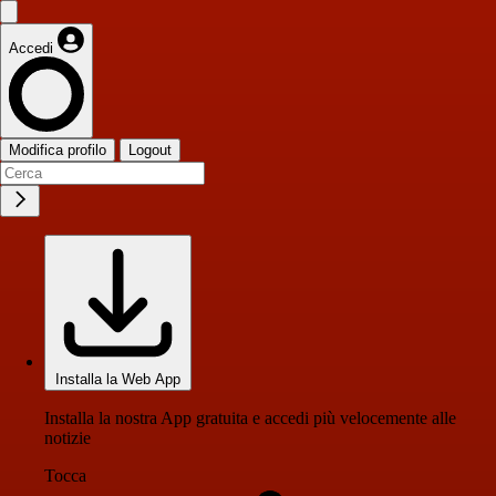
Accedi
Modifica profilo
Logout
Installa la Web App
Installa la nostra App gratuita e accedi più velocemente alle
notizie
Tocca