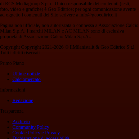
di RCS Mediagroup S.p.a.. Unico responsabile dei contenuti (testi,
foto, video e grafiche) è Geo Editrice; per ogni comunicazione avente
ad oggetto i contenuti del Sito scrivere a info@geoeditrice.it
Pagina non ufficiale, non autorizzata o connessa a Associazione Calcio
Milan S.p.A. I marchi MILAN e AC MILAN sono di esclusiva
proprietà di Associazione Calcio Milan S.p.A..
Copyright Copyright 2021-2026 © IlMilanista.it & Geo Editrice S.r.l |
Tutti i diritti riservati.
Primo Piano
Ultime notizie
Calciomercato
Informazioni
Redazione
Trasparenza
Archivio
Community Policy
Cookie Policy e Privacy
Dichiarazione di accessibilità