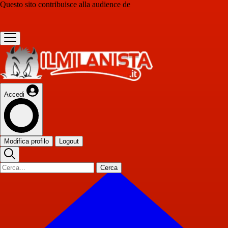
Questo sito contribuisce alla audience de
Accedi
Modifica profilo
Logout
Cerca