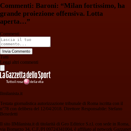
Commenti: Baroni: “Milan fortissimo, ha
grande proiezione offensiva. Lotta
aperta…”
Commenti
Invia Commento
Tutti
Leggi altri commenti
Ilmilanista.it
Testata giornalistica autorizzazione tribunale di Roma iscritta con il
n°78 con delibera del 12/04/2018. Direttore Responsabile: Stefano
Benedetti
Il sito IlMilanista.it di titolarità di Geo Editrice S.r.l. con sede in Roma,
via Bomarzo 34, C.F./PI 09724341004, è affiliato al network Gazzanet