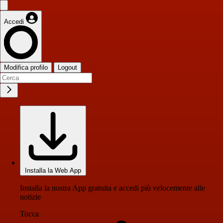
Accedi
Modifica profilo
Logout
Installa la Web App
Installa la nostra App gratuita e accedi più velocemente alle
notizie
Tocca