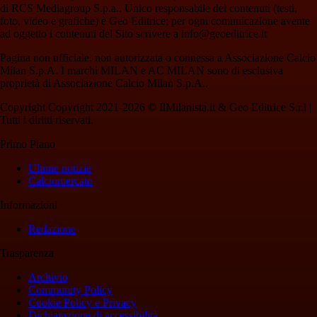
di RCS Mediagroup S.p.a.. Unico responsabile dei contenuti (testi,
foto, video e grafiche) è Geo Editrice; per ogni comunicazione avente
ad oggetto i contenuti del Sito scrivere a info@geoeditrice.it
Pagina non ufficiale, non autorizzata o connessa a Associazione Calcio
Milan S.p.A. I marchi MILAN e AC MILAN sono di esclusiva
proprietà di Associazione Calcio Milan S.p.A..
Copyright Copyright 2021-2026 © IlMilanista.it & Geo Editrice S.r.l |
Tutti i diritti riservati.
Primo Piano
Ultime notizie
Calciomercato
Informazioni
Redazione
Trasparenza
Archivio
Community Policy
Cookie Policy e Privacy
Dichiarazione di accessibilità