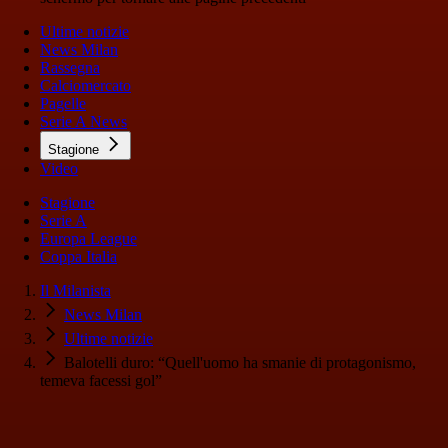
Ultime notizie
News Milan
Rassegna
Calciomercato
Pagelle
Serie A News
Stagione
Video
Stagione
Serie A
Europa League
Coppa Italia
Il Milanista
News Milan
Ultime notizie
Balotelli duro: “Quell'uomo ha smanie di protagonismo,
temeva facessi gol”