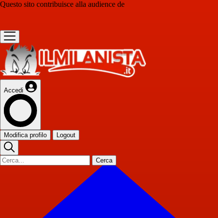
Questo sito contribuisce alla audience de
Accedi
Modifica profilo
Logout
Cerca