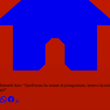
Balotelli duro: “Quell'uomo ha smanie di protagonismo, temeva facessi
gol”