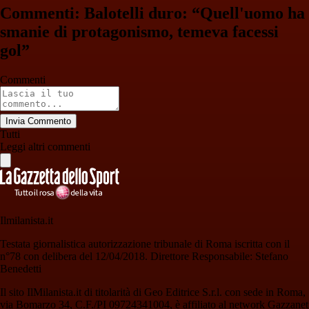
Commenti: Balotelli duro: “Quell'uomo ha
smanie di protagonismo, temeva facessi
gol”
Commenti
Invia Commento
Tutti
Leggi altri commenti
Ilmilanista.it
Testata giornalistica autorizzazione tribunale di Roma iscritta con il
n°78 con delibera del 12/04/2018. Direttore Responsabile: Stefano
Benedetti
Il sito IlMilanista.it di titolarità di Geo Editrice S.r.l. con sede in Roma,
via Bomarzo 34, C.F./PI 09724341004, è affiliato al network Gazzanet