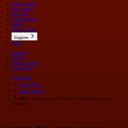
Ultime notizie
News Milan
Rassegna
Calciomercato
Pagelle
Serie A News
Stagione
Video
Stagione
Serie A
Europa League
Coppa Italia
Il Milanista
News Milan
Ultime notizie
Milan, nuovo nome per l'attacco: Tare pensa anche a
Mitrovic