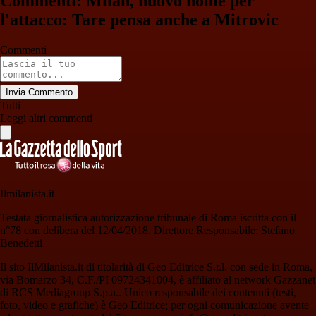
Commenti: Milan, nuovo nome per
l'attacco: Tare pensa anche a Mitrovic
Commenti
Invia Commento
Tutti
Leggi altri commenti
Ilmilanista.it
Testata giornalistica autorizzazione tribunale di Roma iscritta con il
n°78 con delibera del 12/04/2018. Direttore Responsabile: Stefano
Benedetti
Il sito IlMilanista.it di titolarità di Geo Editrice S.r.l. con sede in Roma,
via Bomarzo 34, C.F./PI 09724341004, è affiliato al network Gazzanet
di RCS Mediagroup S.p.a.. Unico responsabile dei contenuti (testi,
foto, video e grafiche) è Geo Editrice; per ogni comunicazione avente