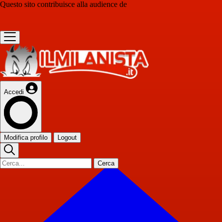
Questo sito contribuisce alla audience de
Accedi
Modifica profilo
Logout
Cerca