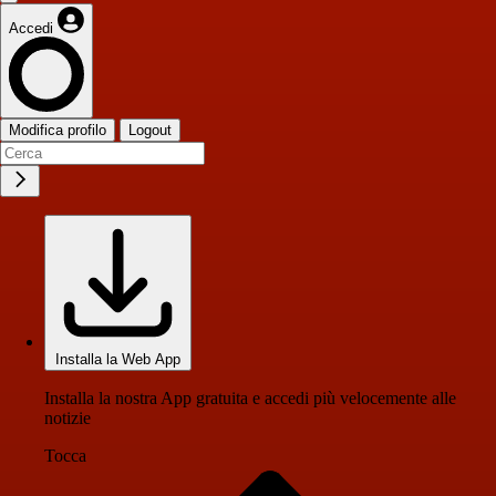
Accedi
Modifica profilo
Logout
Installa la Web App
Installa la nostra App gratuita e accedi più velocemente alle
notizie
Tocca