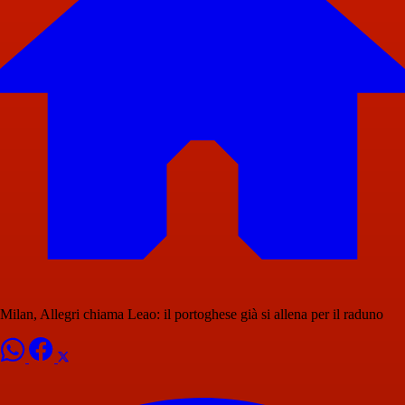
Milan, Allegri chiama Leao: il portoghese già si allena per il raduno