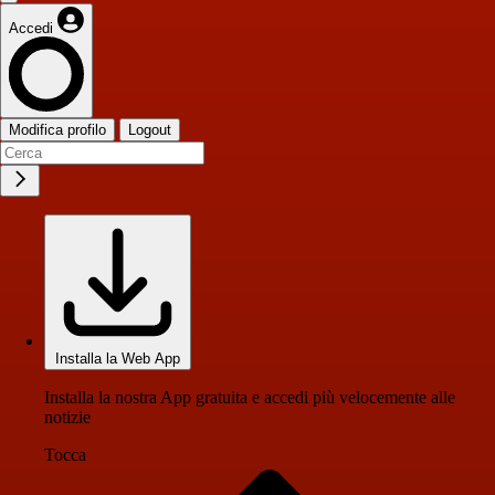
Accedi
Modifica profilo
Logout
Installa la Web App
Installa la nostra App gratuita e accedi più velocemente alle
notizie
Tocca