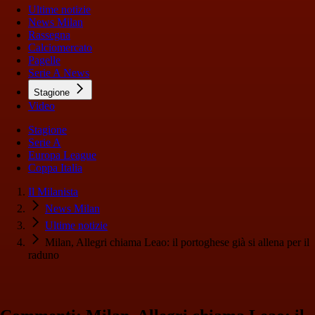
Ultime notizie
News Milan
Rassegna
Calciomercato
Pagelle
Serie A News
Stagione
Video
Stagione
Serie A
Europa League
Coppa Italia
Il Milanista
News Milan
Ultime notizie
Milan, Allegri chiama Leao: il portoghese già si allena per il
raduno