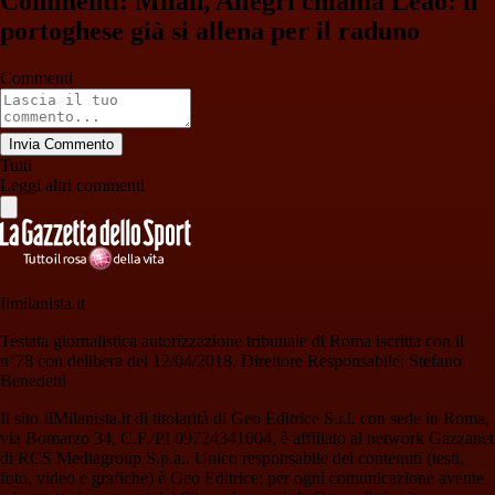
Commenti: Milan, Allegri chiama Leao: il
portoghese già si allena per il raduno
Commenti
Invia Commento
Tutti
Leggi altri commenti
Ilmilanista.it
Testata giornalistica autorizzazione tribunale di Roma iscritta con il
n°78 con delibera del 12/04/2018. Direttore Responsabile: Stefano
Benedetti
Il sito IlMilanista.it di titolarità di Geo Editrice S.r.l. con sede in Roma,
via Bomarzo 34, C.F./PI 09724341004, è affiliato al network Gazzanet
di RCS Mediagroup S.p.a.. Unico responsabile dei contenuti (testi,
foto, video e grafiche) è Geo Editrice; per ogni comunicazione avente