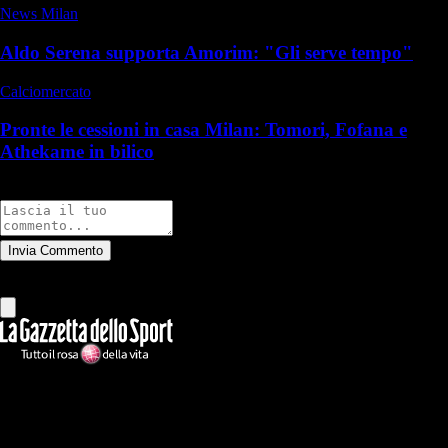
News Milan
Aldo Serena supporta Amorim: "Gli serve tempo"
Calciomercato
Pronte le cessioni in casa Milan: Tomori, Fofana e
Athekame in bilico
Commenti
Invia Commento
Tutti
Leggi altri commenti
Ilmilanista.it
Testata giornalistica autorizzazione tribunale di Roma iscritta con il
n°78 con delibera del 12/04/2018. Direttore Responsabile: Stefano