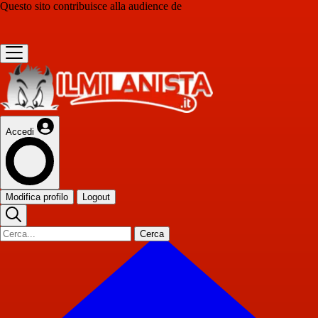
Questo sito contribuisce alla audience de
Accedi
Modifica profilo
Logout
Cerca