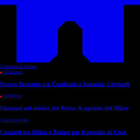
Continua la lettura
Ultim’ora
Nuovo Incontro tra Cardinale e Amorim: i dettagli
Ultim’ora
Gimenez nel mirino del Porto: le opzioni del Milan
Calciomercato
Contatti tra Milan e Torino per il prestito di Cissé