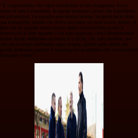
“È comprensibile che i tifosi manifestino il loro disappunto. Il loro
punto di vista è essenziale. In questo momento, penso che il problema
sia più mentale. La squadra non sembra serena, ha perso parte della
sua tranquillità. Quella che invece avevamo nei mesi scorsi. Inoltre, il
fatto che da quando siamo esclusi dalla corsa al primo posto, il
divario con le altre squadre ci ha tolto qualcosa. Ora è fondamentale
restare lucidi, dobbiamo accettare le critiche, che sono meritate, ma
allo stesso tempo dobbiamo saper reagire, perché nelle ultime due
partite dobbiamo puntare a raggiungere un obiettivo che ci permetterà
di andare avanti”.