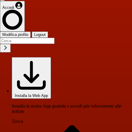
Accedi
Modifica profilo
Logout
Installa la Web App
Installa la nostra App gratuita e accedi più velocemente alle
notizie
Tocca