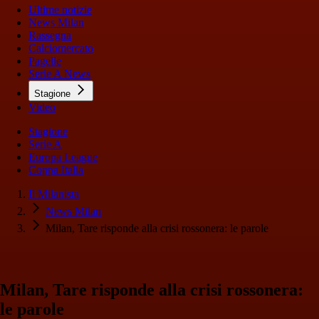
Ultime notizie
News Milan
Rassegna
Calciomercato
Pagelle
Serie A News
Stagione
Video
Stagione
Serie A
Europa League
Coppa Italia
Il Milanista
News Milan
Milan, Tare risponde alla crisi rossonera: le parole
Milan, Tare risponde alla crisi rossonera:
le parole