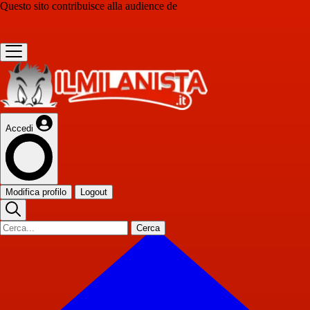
Questo sito contribuisce alla audience de
Accedi
Modifica profilo
Logout
Cerca