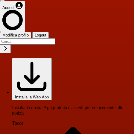
Accedi
Modifica profilo
Logout
Installa la Web App
Installa la nostra App gratuita e accedi più velocemente alle
notizie
Tocca