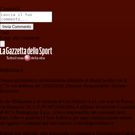
Commenti
Invia Commento
Tutti
Leggi altri commenti
Ilmilanista.it
Testata giornalistica autorizzazione tribunale di Roma iscritta con il
n°78 con delibera del 12/04/2018. Direttore Responsabile: Stefano
Benedetti
Il sito IlMilanista.it di titolarità di Geo Editrice S.r.l. con sede in Roma,
via Bomarzo 34, C.F./PI 09724341004, è affiliato al network Gazzanet
di RCS Mediagroup S.p.a.. Unico responsabile dei contenuti (testi,
foto, video e grafiche) è Geo Editrice; per ogni comunicazione avente
ad oggetto i contenuti del Sito scrivere a info@geoeditrice.it
Pagina non ufficiale, non autorizzata o connessa a Associazione Calcio