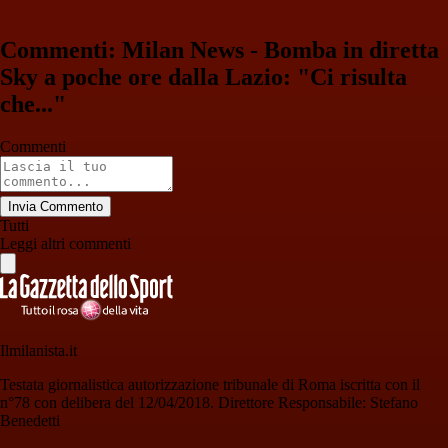
Commenti: Milan News - Bomba in diretta
Sky a poche ore dalla Lazio: "Ci risulta
che..."
Commenti
Invia Commento
Tutti
Leggi altri commenti
Ilmilanista.it
Testata giornalistica autorizzazione tribunale di Roma iscritta con il
n°78 con delibera del 12/04/2018. Direttore Responsabile: Stefano
Benedetti