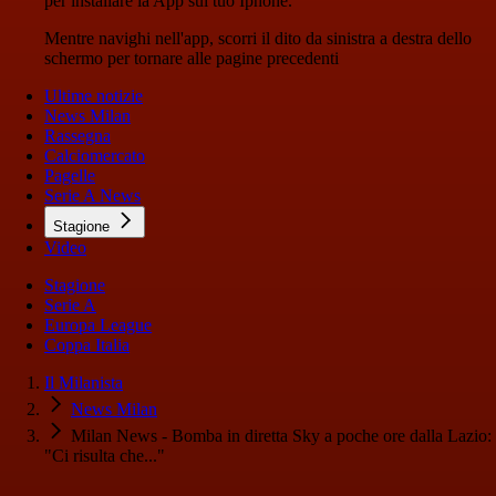
per installare la App sul tuo Iphone.
Mentre navighi nell'app, scorri il dito da sinistra a destra dello
schermo per tornare alle pagine precedenti
Ultime notizie
News Milan
Rassegna
Calciomercato
Pagelle
Serie A News
Stagione
Video
Stagione
Serie A
Europa League
Coppa Italia
Il Milanista
News Milan
Milan News - Bomba in diretta Sky a poche ore dalla Lazio:
"Ci risulta che..."