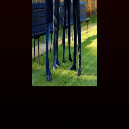
I nomi post Furlani
Secondo quanto riportato stamattina dal Corriere della Sera, il leader di
RedBird
, a differenza delle occasioni precedenti in cui ha assistito a
una partita del suo Milan, non sembra intenzionato a partire subito
dopo l'incontro. Pare invece che potrebbe rimanere a Milano per
qualche giorno per discutere con i diversi protagonisti del club