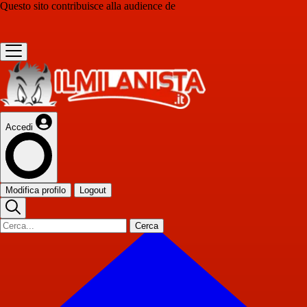
Questo sito contribuisce alla audience de
Accedi
Modifica profilo
Logout
Cerca