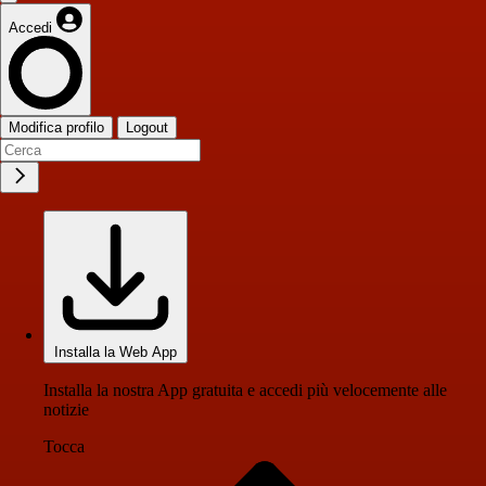
Accedi
Modifica profilo
Logout
Installa la Web App
Installa la nostra App gratuita e accedi più velocemente alle
notizie
Tocca