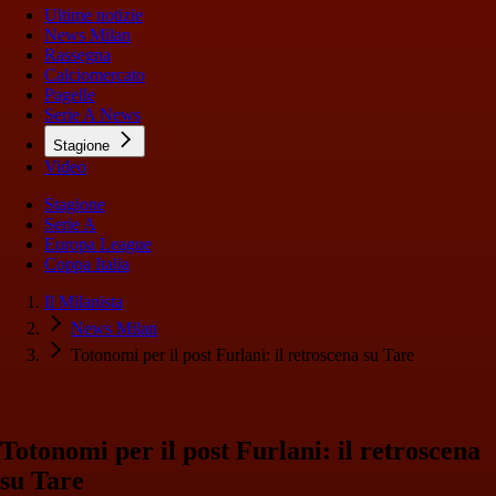
Ultime notizie
News Milan
Rassegna
Calciomercato
Pagelle
Serie A News
Stagione
Video
Stagione
Serie A
Europa League
Coppa Italia
Il Milanista
News Milan
Totonomi per il post Furlani: il retroscena su Tare
Totonomi per il post Furlani: il retroscena
su Tare