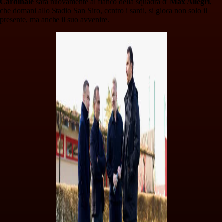
Cardinale
sarà nuovamente al fianco della squadra di
Max Allegri
,
che domani allo Stadio San Siro, contro i sardi, si gioca non solo il
presente, ma anche il suo avvenire.