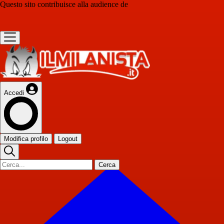
Questo sito contribuisce alla audience de
Accedi
Modifica profilo
Logout
Cerca