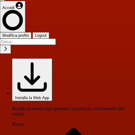
Accedi
Modifica profilo
Logout
Installa la Web App
Installa la nostra App gratuita e accedi più velocemente alle
notizie
Tocca