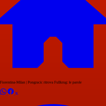
Fiorentina-Milan | Pongracic ritrova Fullkrug: le parole