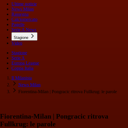
Ultime notizie
News Milan
Rassegna
Calciomercato
Pagelle
Serie A News
Stagione
Video
Stagione
Serie A
Europa League
Coppa Italia
Il Milanista
News Milan
Fiorentina-Milan | Pongracic ritrova Fullkrug: le parole
Fiorentina-Milan | Pongracic ritrova
Fullkrug: le parole