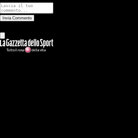
Invia Commento
Tutti
Leggi altri commenti
Ilmilanista.it
Testata giornalistica autorizzazione tribunale di Roma iscritta con il
n°78 con delibera del 12/04/2018. Direttore Responsabile: Stefano
Benedetti
Il sito IlMilanista.it di titolarità di Geo Editrice S.r.l. con sede in Roma,
via Bomarzo 34, C.F./PI 09724341004, è affiliato al network Gazzanet
di RCS Mediagroup S.p.a.. Unico responsabile dei contenuti (testi,
foto, video e grafiche) è Geo Editrice; per ogni comunicazione avente
ad oggetto i contenuti del Sito scrivere a info@geoeditrice.it
Pagina non ufficiale, non autorizzata o connessa a Associazione Calcio
Milan S.p.A. I marchi MILAN e AC MILAN sono di esclusiva