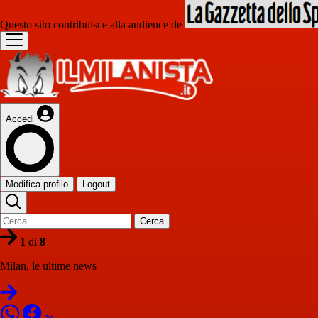
Questo sito contribuisce alla audience de
Accedi
Modifica profilo
Logout
Cerca
1
di
8
Milan, le ultime news