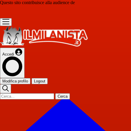
Questo sito contribuisce alla audience de
Accedi
Modifica profilo
Logout
Cerca