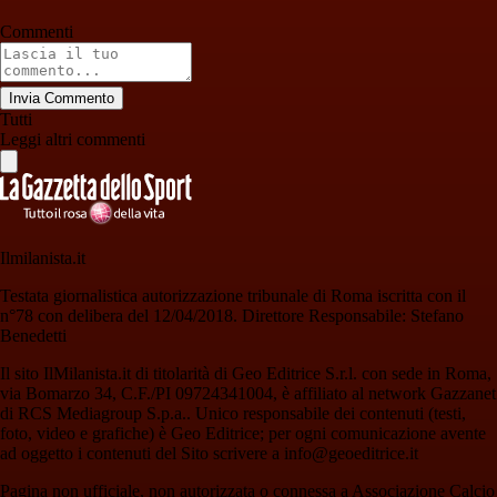
Commenti
Invia Commento
Tutti
Leggi altri commenti
Ilmilanista.it
Testata giornalistica autorizzazione tribunale di Roma iscritta con il
n°78 con delibera del 12/04/2018. Direttore Responsabile: Stefano
Benedetti
Il sito IlMilanista.it di titolarità di Geo Editrice S.r.l. con sede in Roma,
via Bomarzo 34, C.F./PI 09724341004, è affiliato al network Gazzanet
di RCS Mediagroup S.p.a.. Unico responsabile dei contenuti (testi,
foto, video e grafiche) è Geo Editrice; per ogni comunicazione avente
ad oggetto i contenuti del Sito scrivere a info@geoeditrice.it
Pagina non ufficiale, non autorizzata o connessa a Associazione Calcio