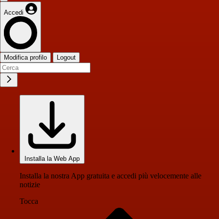
Accedi
Modifica profilo
Logout
Installa la Web App
Installa la nostra App gratuita e accedi più velocemente alle
notizie
Tocca