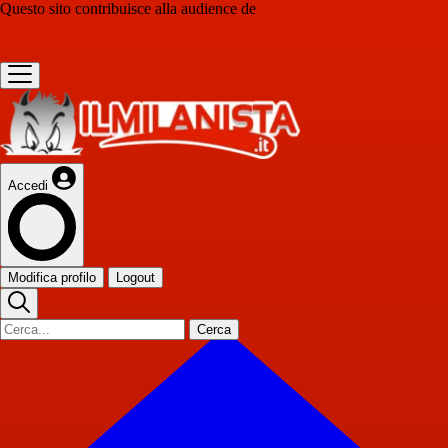
Questo sito contribuisce alla audience de
Accedi
Modifica profilo
Logout
Cerca