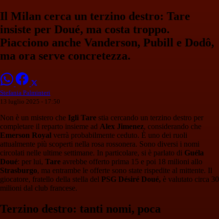
Il Milan cerca un terzino destro: Tare
insiste per Doué, ma costa troppo.
Piacciono anche Vanderson, Pubill e Dodô,
ma ora serve concretezza.
Stefania Palminteri
13 luglio 2025 - 17:50
Non è un mistero che
Igli Tare
stia cercando un terzino destro per
completare il reparto insieme ad
Alex Jimenez
, considerando che
Emerson Royal
verrà probabilmente ceduto. È uno dei ruoli
attualmente più scoperti nella rosa rossonera. Sono diversi i nomi
circolati nelle ultime settimane. In particolare, si è parlato di
Guéla
Doué
: per lui,
Tare
avrebbe offerto prima 15 e poi 18 milioni allo
Strasburgo
, ma entrambe le offerte sono state rispedite al mittente. Il
giocatore, fratello della stella del
PSG Désiré Doué,
è valutato circa 30
milioni dal club francese.
Terzino destro: tanti nomi, poca