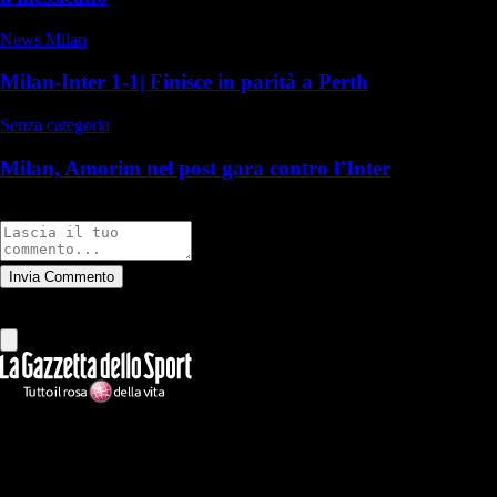
News Milan
Milan-Inter 1-1| Finisce in parità a Perth
Senza categoria
Milan, Amorim nel post gara contro l’Inter
Commenti
Invia Commento
Tutti
Leggi altri commenti
Ilmilanista.it
Testata giornalistica autorizzazione tribunale di Roma iscritta con il
n°78 con delibera del 12/04/2018. Direttore Responsabile: Stefano