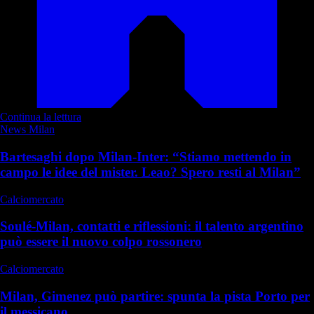
Continua la lettura
News Milan
Bartesaghi dopo Milan-Inter: “Stiamo mettendo in
campo le idee del mister. Leao? Spero resti al Milan”
Calciomercato
Soulé-Milan, contatti e riflessioni: il talento argentino
può essere il nuovo colpo rossonero
Calciomercato
Milan, Gimenez può partire: spunta la pista Porto per
il messicano