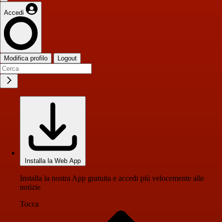
Accedi
Modifica profilo
Logout
Installa la Web App
Installa la nostra App gratuita e accedi più velocemente alle
notizie
Tocca