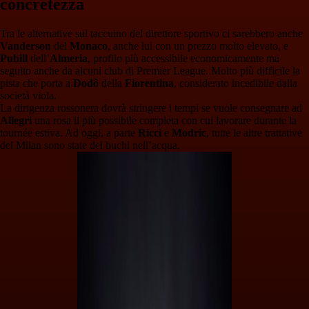
concretezza
Tra le alternative sul taccuino del direttore sportivo ci sarebbero anche
Vanderson
del
Monaco
, anche lui con un prezzo molto elevato, e
Pubill
dell’
Almeria
, profilo più accessibile economicamente ma
seguito anche da alcuni club di Premier League. Molto più difficile la
pista che porta a
Dodô
della
Fiorentina
, considerato incedibile dalla
società viola.
La dirigenza rossonera dovrà stringere i tempi se vuole consegnare ad
Allegri
una rosa il più possibile completa con cui lavorare durante la
tournée estiva. Ad oggi, a parte
Ricci
e
Modric
, tutte le altre trattative
del Milan sono state dei buchi nell’acqua.