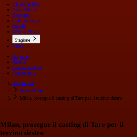
Ultime notizie
News Milan
Rassegna
Calciomercato
Pagelle
Serie A News
Stagione
Video
Stagione
Serie A
Europa League
Coppa Italia
Il Milanista
News Milan
Milan, prosegue il casting di Tare per il terzino destro
Milan, prosegue il casting di Tare per il
terzino destro