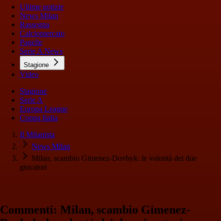
Ultime notizie
News Milan
Rassegna
Calciomercato
Pagelle
Serie A News
Stagione
Video
Stagione
Serie A
Europa League
Coppa Italia
Il Milanista
News Milan
Milan, scambio Gimenez-Dovbyk: le volontà dei due
giocatori
Commenti: Milan, scambio Gimenez-