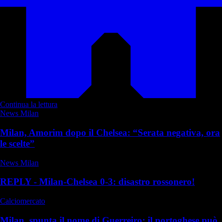
Continua la lettura
News Milan
Milan, Amorim dopo il Chelsea: “Serata negativa, ora
le scelte”
News Milan
REPLY - Milan-Chelsea 0-3: disastro rossonero!
Calciomercato
Milan, spunta il nome di Guerreiro: il portoghese può