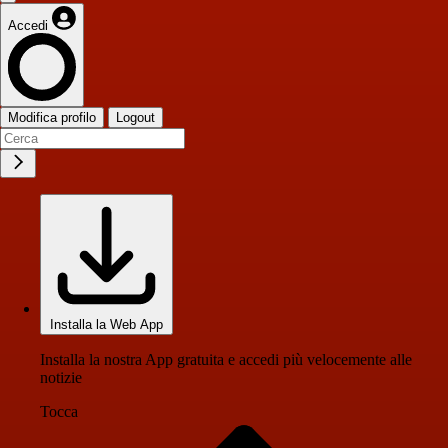
Accedi
Modifica profilo
Logout
Installa la Web App
Installa la nostra App gratuita e accedi più velocemente alle
notizie
Tocca