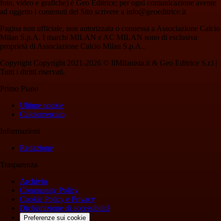
foto, video e grafiche) è Geo Editrice; per ogni comunicazione avente
ad oggetto i contenuti del Sito scrivere a info@geoeditrice.it
Pagina non ufficiale, non autorizzata o connessa a Associazione Calcio
Milan S.p.A. I marchi MILAN e AC MILAN sono di esclusiva
proprietà di Associazione Calcio Milan S.p.A..
Copyright Copyright 2021-2026 © IlMilanista.it & Geo Editrice S.r.l |
Tutti i diritti riservati.
Primo Piano
Ultime notizie
Calciomercato
Informazioni
Redazione
Trasparenza
Archivio
Community Policy
Cookie Policy e Privacy
Dichiarazione di accessibilità
Preferenze sui cookie