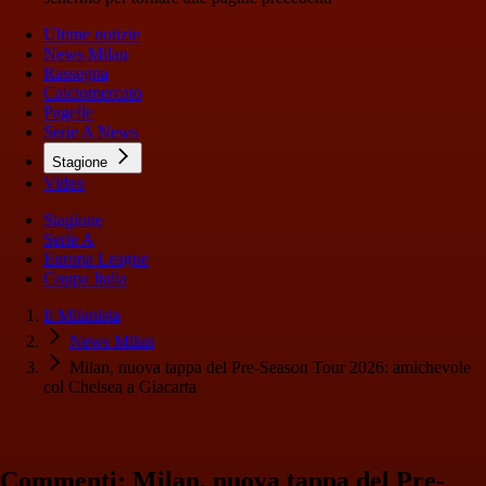
Ultime notizie
News Milan
Rassegna
Calciomercato
Pagelle
Serie A News
Stagione
Video
Stagione
Serie A
Europa League
Coppa Italia
Il Milanista
News Milan
Milan, nuova tappa del Pre-Season Tour 2026: amichevole
col Chelsea a Giacarta
Commenti: Milan, nuova tappa del Pre-