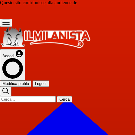
Questo sito contribuisce alla audience de
Accedi
Modifica profilo
Logout
Cerca