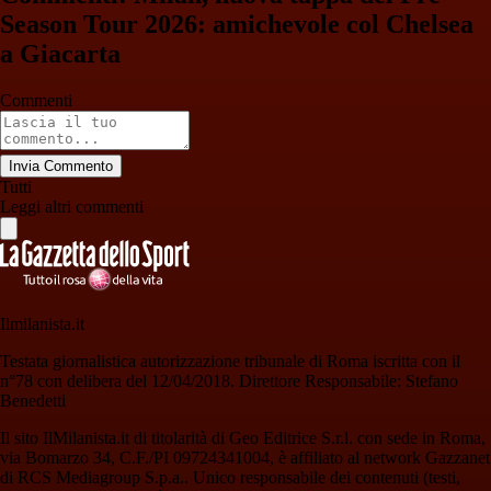
Season Tour 2026: amichevole col Chelsea
a Giacarta
Commenti
Invia Commento
Tutti
Leggi altri commenti
Ilmilanista.it
Testata giornalistica autorizzazione tribunale di Roma iscritta con il
n°78 con delibera del 12/04/2018. Direttore Responsabile: Stefano
Benedetti
Il sito IlMilanista.it di titolarità di Geo Editrice S.r.l. con sede in Roma,
via Bomarzo 34, C.F./PI 09724341004, è affiliato al network Gazzanet
di RCS Mediagroup S.p.a.. Unico responsabile dei contenuti (testi,