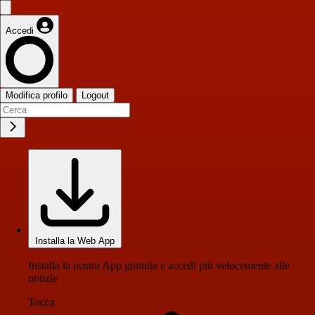
Accedi
Modifica profilo
Logout
Installa la Web App
Installa la nostra App gratuita e accedi più velocemente alle
notizie
Tocca