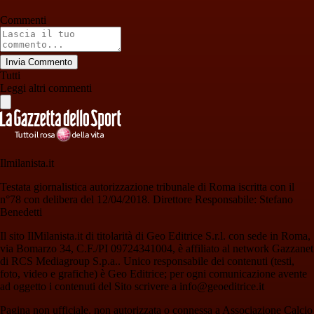
Commenti
Invia Commento
Tutti
Leggi altri commenti
Ilmilanista.it
Testata giornalistica autorizzazione tribunale di Roma iscritta con il
n°78 con delibera del 12/04/2018. Direttore Responsabile: Stefano
Benedetti
Il sito IlMilanista.it di titolarità di Geo Editrice S.r.l. con sede in Roma,
via Bomarzo 34, C.F./PI 09724341004, è affiliato al network Gazzanet
di RCS Mediagroup S.p.a.. Unico responsabile dei contenuti (testi,
foto, video e grafiche) è Geo Editrice; per ogni comunicazione avente
ad oggetto i contenuti del Sito scrivere a info@geoeditrice.it
Pagina non ufficiale, non autorizzata o connessa a Associazione Calcio