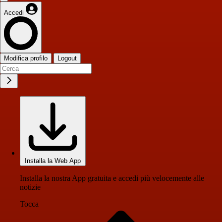
Accedi
Modifica profilo
Logout
Installa la Web App
Installa la nostra App gratuita e accedi più velocemente alle
notizie
Tocca