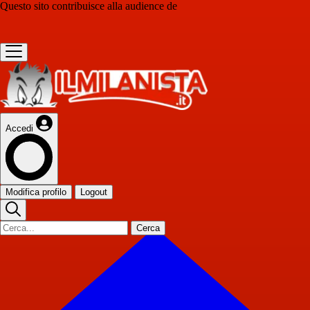
Questo sito contribuisce alla audience de
Accedi
Modifica profilo
Logout
Cerca