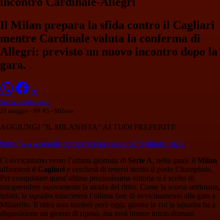
incontro Cardinale-Allegri
Il Milan prepara la sfida contro il Cagliari
mentre Cardinale valuta la conferma di
Allegri: previsto un nuovo incontro dopo la
gara.
Stefania Palminteri
21 maggio - 09:45
- Milano
AGGIUNGI "IL MILANISTA" AI TUOI PREFERITI!
https://www.google.com/preferences/source?q=ilmilanista.it
Ci avviciniamo verso l’ultima giornata di
Serie A
, nella quale il
Milan
affronterà il
Cagliari
e cercherà di tenersi stretto il posto Champions.
Per conquistare quest’ultima preziosissima vittoria si è scelto di
intraprendere nuovamente la strada del ritiro. Come la scorsa settimana,
infatti, la squadra trascorrerà l’ultima fase di avvicinamento alla gara a
Milanello. Il ritiro non inizierà però oggi, giorno in cui la squadra ha a
disposizione un giorno di riposo, ma avrà invece inizio domani.