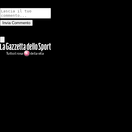
Commenti
Invia Commento
Tutti
Leggi altri commenti
Ilmilanista.it
Testata giornalistica autorizzazione tribunale di Roma iscritta con il
n°78 con delibera del 12/04/2018. Direttore Responsabile: Stefano
Benedetti
Il sito IlMilanista.it di titolarità di Geo Editrice S.r.l. con sede in Roma,
via Bomarzo 34, C.F./PI 09724341004, è affiliato al network Gazzanet
di RCS Mediagroup S.p.a.. Unico responsabile dei contenuti (testi,
foto, video e grafiche) è Geo Editrice; per ogni comunicazione avente
ad oggetto i contenuti del Sito scrivere a info@geoeditrice.it
Pagina non ufficiale, non autorizzata o connessa a Associazione Calcio