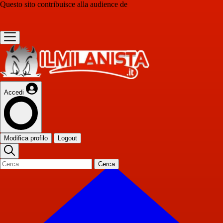
Questo sito contribuisce alla audience de
Accedi
Modifica profilo
Logout
Cerca