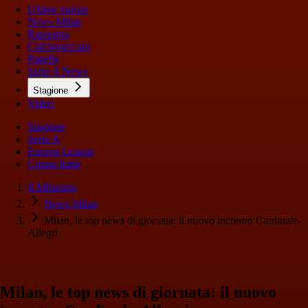
Ultime notizie
News Milan
Rassegna
Calciomercato
Pagelle
Serie A News
Stagione
Video
Stagione
Serie A
Europa League
Coppa Italia
Il Milanista
News Milan
Milan, le top news di giornata: il nuovo incontro Cardinale-
Allegri
Milan, le top news di giornata: il nuovo