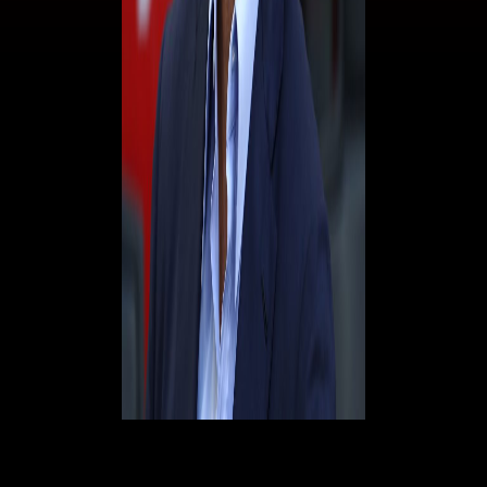
Nel frattempo arrivano novità in merito al futuro di mister
Massimiliano Allegri
. Secondo quanto riportato oggi dalla
Gazzetta
dello Sport
, il numero uno del club
Gerry Cardinale
avrebbe preso in