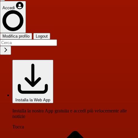
Accedi
Modifica profilo
Logout
Installa la Web App
Installa la nostra App gratuita e accedi più velocemente alle
notizie
Tocca