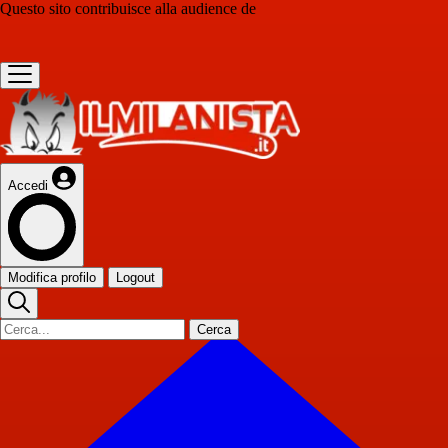
Questo sito contribuisce alla audience de
Accedi
Modifica profilo
Logout
Cerca