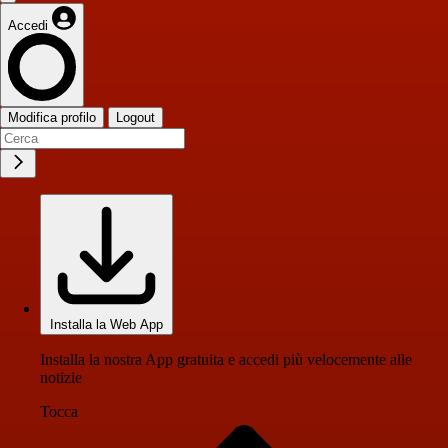
Accedi
Modifica profilo
Logout
Installa la Web App
Installa la nostra App gratuita e accedi più velocemente alle
notizie
Tocca