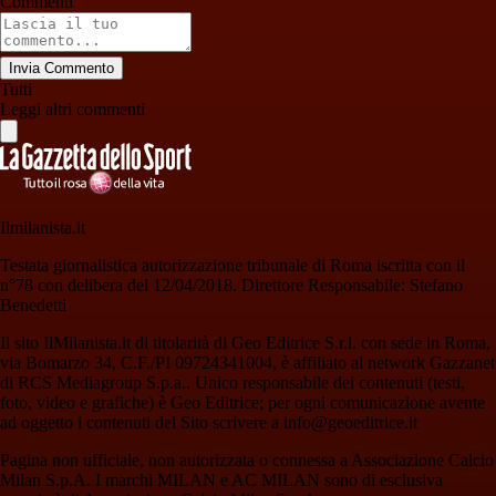
Commenti
Invia Commento
Tutti
Leggi altri commenti
Ilmilanista.it
Testata giornalistica autorizzazione tribunale di Roma iscritta con il
n°78 con delibera del 12/04/2018. Direttore Responsabile: Stefano
Benedetti
Il sito IlMilanista.it di titolarità di Geo Editrice S.r.l. con sede in Roma,
via Bomarzo 34, C.F./PI 09724341004, è affiliato al network Gazzanet
di RCS Mediagroup S.p.a.. Unico responsabile dei contenuti (testi,
foto, video e grafiche) è Geo Editrice; per ogni comunicazione avente
ad oggetto i contenuti del Sito scrivere a info@geoeditrice.it
Pagina non ufficiale, non autorizzata o connessa a Associazione Calcio
Milan S.p.A. I marchi MILAN e AC MILAN sono di esclusiva