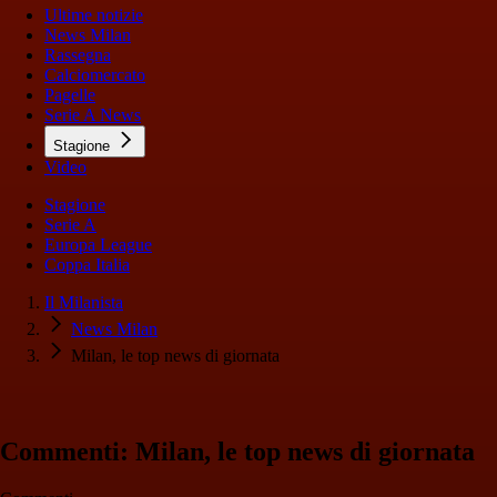
Ultime notizie
News Milan
Rassegna
Calciomercato
Pagelle
Serie A News
Stagione
Video
Stagione
Serie A
Europa League
Coppa Italia
Il Milanista
News Milan
Milan, le top news di giornata
Commenti: Milan, le top news di giornata