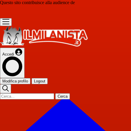
Questo sito contribuisce alla audience de
Accedi
Modifica profilo
Logout
Cerca