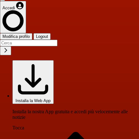
Accedi
Modifica profilo
Logout
Installa la Web App
Installa la nostra App gratuita e accedi più velocemente alle
notizie
Tocca