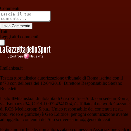
Commenti
Invia Commento
Tutti
Leggi altri commenti
Ilmilanista.it
Testata giornalistica autorizzazione tribunale di Roma iscritta con il
n°78 con delibera del 12/04/2018. Direttore Responsabile: Stefano
Benedetti
Il sito IlMilanista.it di titolarità di Geo Editrice S.r.l. con sede in Roma,
via Bomarzo 34, C.F./PI 09724341004, è affiliato al network Gazzanet
di RCS Mediagroup S.p.a.. Unico responsabile dei contenuti (testi,
foto, video e grafiche) è Geo Editrice; per ogni comunicazione avente
ad oggetto i contenuti del Sito scrivere a info@geoeditrice.it
Pagina non ufficiale, non autorizzata o connessa a Associazione Calcio