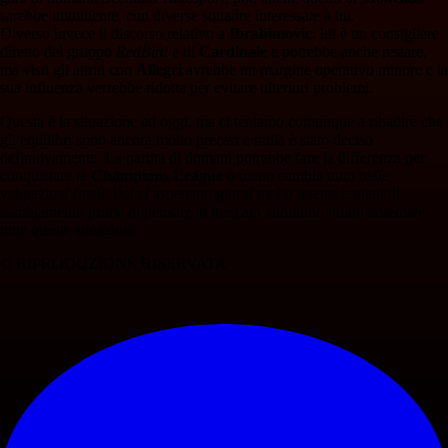
sarebbe imminente, con diverse squadre interessate a lui.
Diverso invece il discorso relativo a
Ibrahimovic
: lui è un consigliere
diretto del gruppo
RedBird
e di
Cardinale
e potrebbe anche restare,
ma visti gli attriti con
Allegri
avrebbe un margine operativo minore e la
sua influenza verrebbe ridotta per evitare ulteriori problemi.
Questa è la situazione ad oggi, ma ci teniamo comunque a ribadire che
gli equilibri sono ancora molto precari e nulla è stato deciso
definitivamente. La partita di domani potrebbe fare la differenza per
conquistare la
Champions League
o meno cambia tutto nelle
valutazioni finali. Poi ci aspettano giorni molto intensi e pieni di
cambiamenti: prima di pensare al mercato andranno infatti sistemate
tutte queste situazioni.
© RIPRODUZIONE RISERVATA