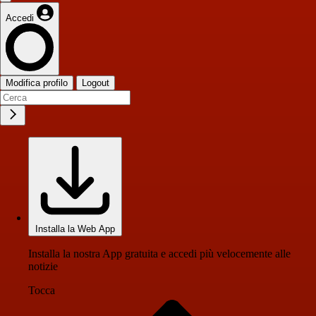
Accedi
Modifica profilo
Logout
Installa la Web App
Installa la nostra App gratuita e accedi più velocemente alle
notizie
Tocca