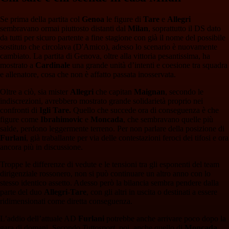
Se prima della partita col
Genoa
le figure di
Tare
e
Allegri
sembravano ormai piuttosto distanti dal
Milan
, soprattutto il DS dato
da tutti per sicuro partente a fine stagione con già il nome del possibile
sostituto che circolava (D'Amico), adesso lo scenario è nuovamente
cambiato. La partita di Genova, oltre alla vittoria pesantissima, ha
mostrato a
Cardinale
una grande unità d’intenti e coesione tra squadra
e allenatore, cosa che non è affatto passata inosservata.
Oltre a ciò, sia mister
Allegri
che capitan
Maignan
, secondo le
indiscrezioni, avrebbero mostrato grande solidarietà proprio nei
confronti di
Igli Tare.
Quello che succede ora di conseguenza è che
figure come
Ibrahimovic
e
Moncada
, che sembravano quelle più
salde, perdono leggermente terreno. Per non parlare della posizione di
Furlani
, già traballante per via delle contestazioni feroci dei tifosi e ora
ancora più in discussione.
Troppe le differenze di vedute e le tensioni tra gli esponenti del team
dirigenziale rossonero, non si può continuare un altro anno con lo
stesso identico assetto. Adesso però la bilancia sembra pendere dalla
parte del duo
Allegri
-
Tare
, con gli altri in uscita o destinati a essere
ridimensionati come diretta conseguenza.
L’addio dell’attuale AD
Furlani
potrebbe anche arrivare poco dopo la
gara di domani. Secondo
Tuttosport
, poi, anche quello di
Moncada