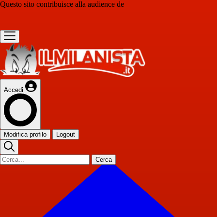
Questo sito contribuisce alla audience de
Accedi
Modifica profilo
Logout
Cerca