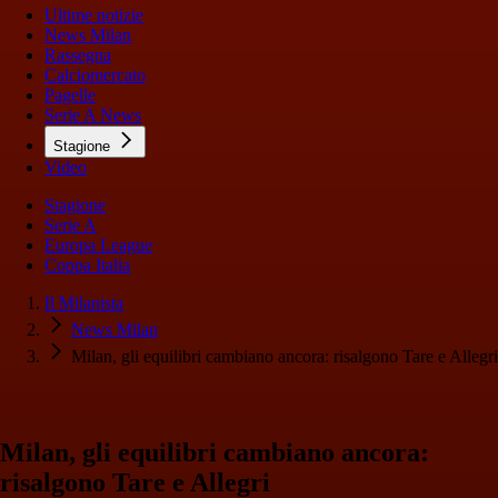
Ultime notizie
News Milan
Rassegna
Calciomercato
Pagelle
Serie A News
Stagione
Video
Stagione
Serie A
Europa League
Coppa Italia
Il Milanista
News Milan
Milan, gli equilibri cambiano ancora: risalgono Tare e Allegri
Milan, gli equilibri cambiano ancora:
risalgono Tare e Allegri