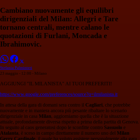
Cambiano nuovamente gli equilibri
dirigenziali del Milan: Allegri e Tare
tornano centrali, mentre calano le
quotazioni di Furlani, Moncada e
Ibrahimovic.
Stefania Palminteri
23 maggio - 12:00
- Milano
AGGIUNGI "IL MILANISTA" AI TUOI PREFERITI!
https://www.google.com/preferences/source?q=ilmilanista.it
In attesa della gara di domani sera contro il
Cagliari
, che potrebbe
nuovamente e in maniera ancora più pesante ribaltare lo scenario
dirigenziale in casa
Milan
, aggiorniamo quella che è la situazione
attuale, profondamente diversa rispetto a prima della partita di Genova.
In seguito al caos generatosi dopo le sconfitte contro
Sassuolo
e
Atalanta
, è sceso in campo direttamente il numero uno del
Milan
Gerry Cardinale
, il quale ha voluto assistere personalmente alla gara