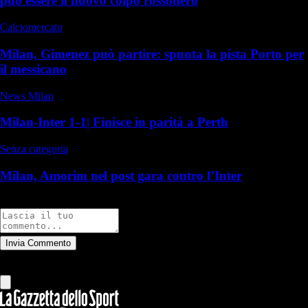
può essere il nuovo colpo rossonero
Calciomercato
Milan, Gimenez può partire: spunta la pista Porto per
il messicano
News Milan
Milan-Inter 1-1| Finisce in parità a Perth
Senza categoria
Milan, Amorim nel post gara contro l’Inter
Commenti
Invia Commento
Tutti
Leggi altri commenti