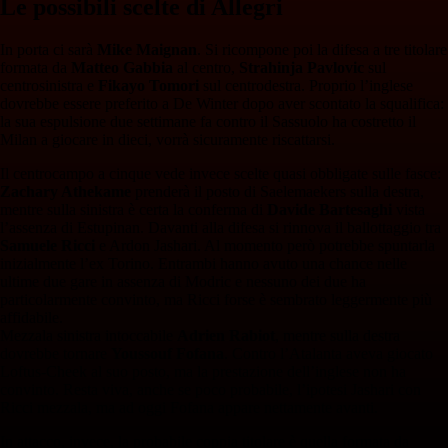
Le possibili scelte di Allegri
In porta ci sarà
Mike Maignan
. Si ricompone poi la difesa a tre titolare
formata da
Matteo Gabbia
al centro,
Strahinja Pavlovic
sul
centrosinistra e
Fikayo Tomori
sul centrodestra. Proprio l’inglese
dovrebbe essere preferito a De Winter dopo aver scontato la squalifica:
la sua espulsione due settimane fa contro il Sassuolo ha costretto il
Milan a giocare in dieci, vorrà sicuramente riscattarsi.
Il centrocampo a cinque vede invece scelte quasi obbligate sulle fasce:
Zachary Athekame
prenderà il posto di Saelemaekers sulla destra,
mentre sulla sinistra è certa la conferma di
Davide Bartesaghi
vista
l’assenza di Estupinan. Davanti alla difesa si rinnova il ballottaggio tra
Samuele Ricci
e Ardon Jashari. Al momento però potrebbe spuntarla
inizialmente l’ex Torino. Entrambi hanno avuto una chance nelle
ultime due gare in assenza di Modric e nessuno dei due ha
particolarmente convinto, ma Ricci forse è sembrato leggermente più
affidabile.
Mezzala sinistra intoccabile
Adrien Rabiot
, mentre sulla destra
dovrebbe tornare
Youssouf Fofana
. Contro l’Atalanta aveva giocato
Loftus-Cheek al suo posto, ma la prestazione dell’inglese non ha
convinto. Resta viva, anche se poco probabile, l’ipotesi Jashari con
Ricci mezzala, ma ad oggi Fofana appare nettamente avanti.
In attacco, invece, la probabile coppia titolare è quella formata da