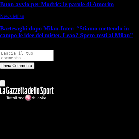
Buon avvio per Modric: le parole di Amorim
News Milan
Bartesaghi dopo Milan-Inter: “Stiamo mettendo in
campo le idee del mister. Leao? Spero resti al Milan”
Commenti
Invia Commento
Tutti
Leggi altri commenti
Ilmilanista.it
Testata giornalistica autorizzazione tribunale di Roma iscritta con il
n°78 con delibera del 12/04/2018. Direttore Responsabile: Stefano
Benedetti