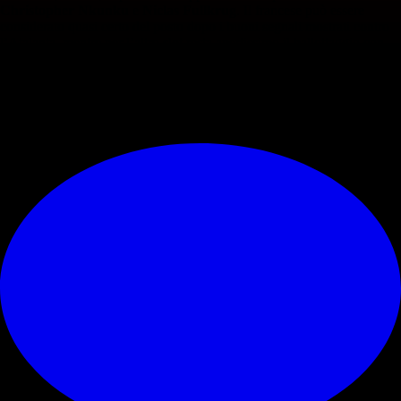
Christopher Nkunku
e
Niclas Fullkrug
. Il francese può essere
considerato quasi certo del posto dopo i buoni segnali mostrati contro
l’Atalanta, mentre per l’altro slot resta apertissimo il ballottaggio con
Pulisic e Gimenez.
© RIPRODUZIONE RISERVATA