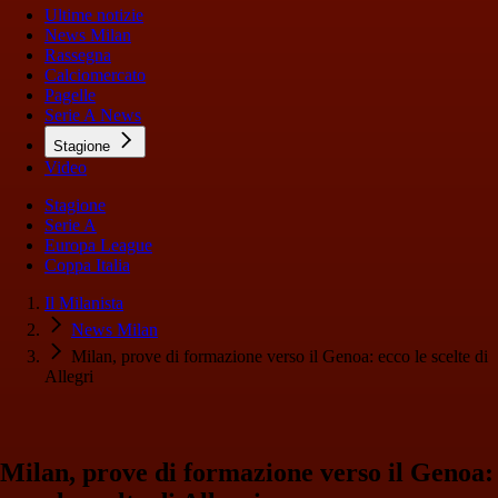
Ultime notizie
News Milan
Rassegna
Calciomercato
Pagelle
Serie A News
Stagione
Video
Stagione
Serie A
Europa League
Coppa Italia
Il Milanista
News Milan
Milan, prove di formazione verso il Genoa: ecco le scelte di
Allegri
Milan, prove di formazione verso il Genoa: