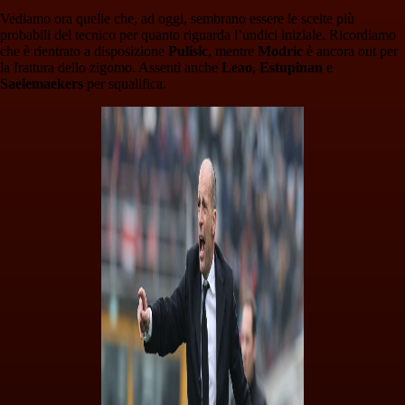
Vediamo ora quelle che, ad oggi, sembrano essere le scelte più
probabili del tecnico per quanto riguarda l’undici iniziale. Ricordiamo
che è rientrato a disposizione
Pulisic
, mentre
Modric
è ancora out per
la frattura dello zigomo. Assenti anche
Leao
,
Estupinan
e
Saelemaekers
per squalifica.