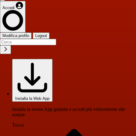
Accedi
Modifica profilo
Logout
Installa la Web App
Installa la nostra App gratuita e accedi più velocemente alle
notizie
Tocca