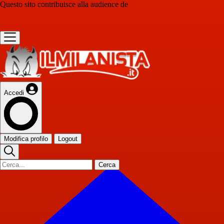
Questo sito contribuisce alla audience de
Accedi
Modifica profilo
Logout
Cerca