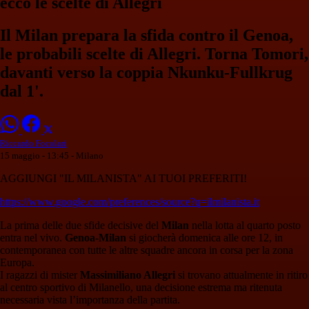
ecco le scelte di Allegri
Il Milan prepara la sfida contro il Genoa,
le probabili scelte di Allegri. Torna Tomori,
davanti verso la coppia Nkunku-Fullkrug
dal 1'.
Riccardo Focolari
15 maggio - 13:45
- Milano
AGGIUNGI "IL MILANISTA" AI TUOI PREFERITI!
https://www.google.com/preferences/source?q=ilmilanista.it
La prima delle due sfide decisive del
Milan
nella lotta al quarto posto
entra nel vivo.
Genoa
-
Milan
si giocherà domenica alle ore 12, in
contemporanea con tutte le altre squadre ancora in corsa per la zona
Europa.
I ragazzi di mister
Massimiliano Allegri
si trovano attualmente in ritiro
al centro sportivo di Milanello, una decisione estrema ma ritenuta
necessaria vista l’importanza della partita.