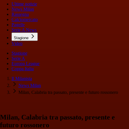
Ultime notizie
News Milan
Rassegna
Calciomercato
Pagelle
Serie A News
Stagione
Video
Stagione
Serie A
Europa League
Coppa Italia
Il Milanista
News Milan
Milan, Calabria tra passato, presente e futuro rossonero
Milan, Calabria tra passato, presente e
futuro rossonero