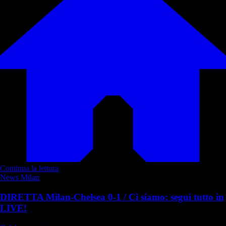
Continua la lettura
News Milan
DIRETTA Milan-Chelsea 0-1 / Ci siamo: segui tutto in
LIVE!