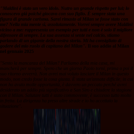
"Maldini è stato un vero idolo. Nutro un grande rispetto per lui; lo
conoscevo già poiché giocavo con suo figlio. È sempre stata una
figura di grande carisma. Sarei rimasto al Milan se fosse stato con
me? Nella mia mente sì, assolutamente. Vorrei sempre avere Maldini
vicino a me: rappresenta un esempio per tutti e non è solo il migliore
difensore di sempre. La sua assenza si sente nel calcio, stiamo
parlando di un gigante della nostra storia. Mi ha consigliato di
godere del mio ruolo di capitano del Milan".
Il suo addio al Milan
nel gennaio 2025
"Sento la mancanza del Milan? Parliamo della mia casa, mi
mancherà per sempre. Spero che un giorno Paolo torni, prima o poi il
suo ritorno avverrà. Non avrei mai voluto lasciare il Milan in questo
modo, non credo fosse la cosa giusta. È stata un'annata difficile, in cui
non ho avuto molte opportunità, è davvero un peccato perché avrei
desiderato un addio più significativo a San Siro e chiudere la stagione
con il Milan. Salutare tutti è stato commovente, è successo tutto molto
in fretta. La dirigenza ha preso altre strade e io ho accettato la
situazione".