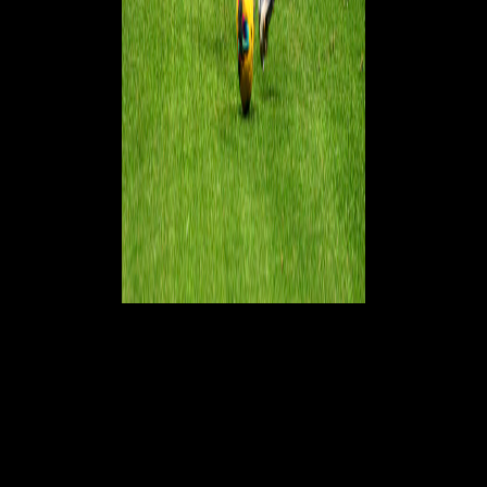
Riguardo a Rafael Leao
"Ho sempre detto anche quando giocavamo insieme. Lo considero un
calciatore di classe mondiale, pari a Vinicius e Mbappé. Rafa
necessita di un contesto che lo supporti. Ha ancora il potenziale per
essere nel suo miglior momento, dipende solo da lui. Sono convinto
che debba rendersi conto che il tempo scorre. La situazione attuale
deve cambiargli, affinché possa esprimere le sue capacità in modo