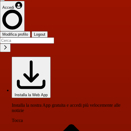
Accedi
Modifica profilo
Logout
Installa la Web App
Installa la nostra App gratuita e accedi più velocemente alle
notizie
Tocca