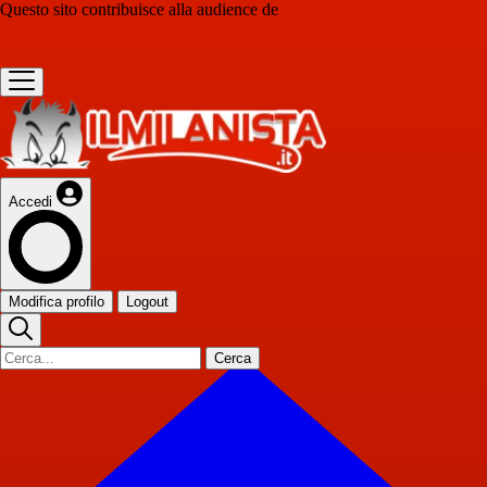
Questo sito contribuisce alla audience de
Accedi
Modifica profilo
Logout
Cerca