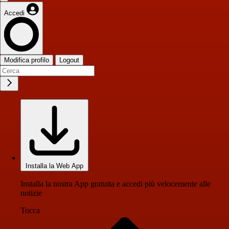
Accedi
Modifica profilo
Logout
Installa la Web App
Installa la nostra App gratuita e accedi più velocemente alle
notizie
Tocca