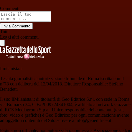
Commenti
Invia Commento
Tutti
Leggi altri commenti
Ilmilanista.it
Testata giornalistica autorizzazione tribunale di Roma iscritta con il
n°78 con delibera del 12/04/2018. Direttore Responsabile: Stefano
Benedetti
Il sito IlMilanista.it di titolarità di Geo Editrice S.r.l. con sede in Roma,
via Bomarzo 34, C.F./PI 09724341004, è affiliato al network Gazzanet
di RCS Mediagroup S.p.a.. Unico responsabile dei contenuti (testi,
foto, video e grafiche) è Geo Editrice; per ogni comunicazione avente
ad oggetto i contenuti del Sito scrivere a info@geoeditrice.it
Pagina non ufficiale, non autorizzata o connessa a Associazione Calcio