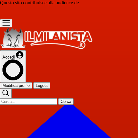
Questo sito contribuisce alla audience de
Accedi
Modifica profilo
Logout
Cerca