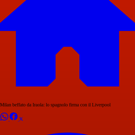
Milan beffato da Iraola: lo spagnolo firma con il Liverpool