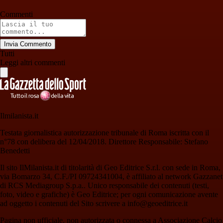
Commenti
Invia Commento
Tutti
Leggi altri commenti
Ilmilanista.it
Testata giornalistica autorizzazione tribunale di Roma iscritta con il
n°78 con delibera del 12/04/2018. Direttore Responsabile: Stefano
Benedetti
Il sito IlMilanista.it di titolarità di Geo Editrice S.r.l. con sede in Roma,
via Bomarzo 34, C.F./PI 09724341004, è affiliato al network Gazzanet
di RCS Mediagroup S.p.a.. Unico responsabile dei contenuti (testi,
foto, video e grafiche) è Geo Editrice; per ogni comunicazione avente
ad oggetto i contenuti del Sito scrivere a info@geoeditrice.it
Pagina non ufficiale, non autorizzata o connessa a Associazione Calcio