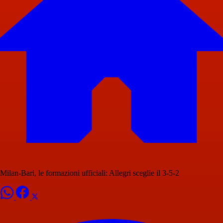
Milan-Bari, le formazioni ufficiali: Allegri sceglie il 3-5-2