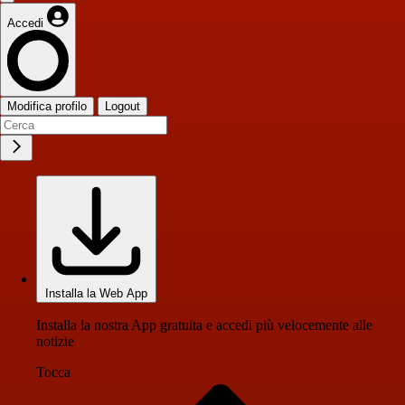
Accedi
Modifica profilo
Logout
Installa la Web App
Installa la nostra App gratuita e accedi più velocemente alle
notizie
Tocca