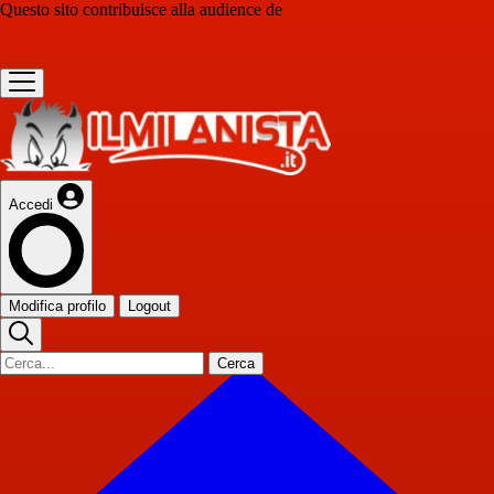
Questo sito contribuisce alla audience de
Accedi
Modifica profilo
Logout
Cerca