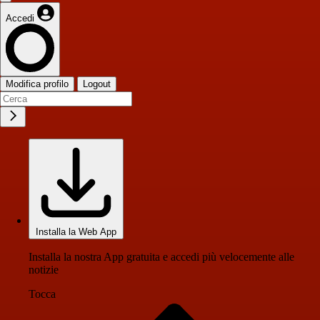
Accedi
Modifica profilo
Logout
Installa la Web App
Installa la nostra App gratuita e accedi più velocemente alle
notizie
Tocca