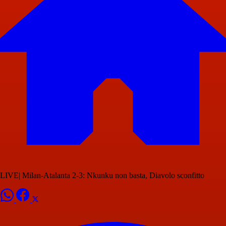
LIVE| Milan-Atalanta 2-3: Nkunku non basta, Diavolo sconfitto