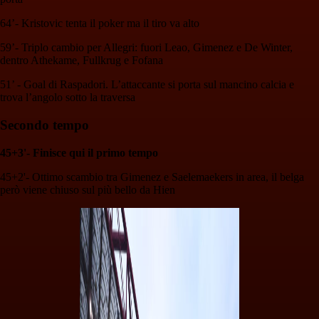
64’- Kristovic tenta il poker ma il tiro va alto
59’- Triplo cambio per Allegri: fuori Leao, Gimenez e De Winter,
dentro Athekame, Fullkrug e Fofana
51’ - Goal di Raspadori. L’attaccante si porta sul mancino calcia e
trova l’angolo sotto la traversa
Secondo tempo
45+3'- Finisce qui il primo tempo
45+2'- Ottimo scambio tra Gimenez e Saelemaekers in area, il belga
però viene chiuso sul più bello da Hien