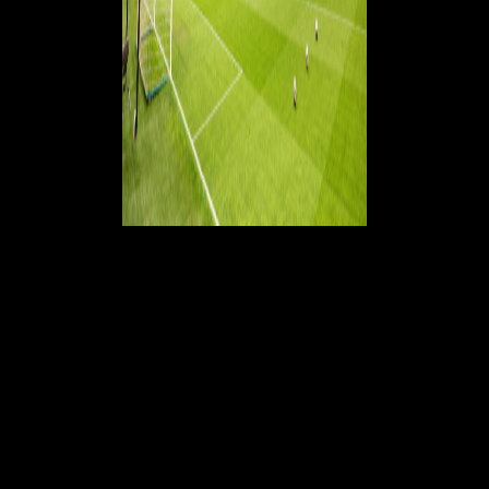
45'- Tre minuti di recupero prima della fine del primo tempo
41'- Riesce ad andare via Leao alla sua maniera sulla sinistra, palla
messa dietro ma c'è la chiusura della difesa dell'Atalanta
38'- Gioco momentaneamente fermo, Loftus-Cheek è a terra per un
problema alla spalla dopo un contrasto con Kolasinac
35'- Si divora un gol Leao! Palla di Gimenez per il portoghese in area,
buona la finta per liberarsi dall'avversario, ma la conclusione è addosso
a Carnesecchi
34'- Ammonizione per Leao: intervento in ritardo su Scalvini