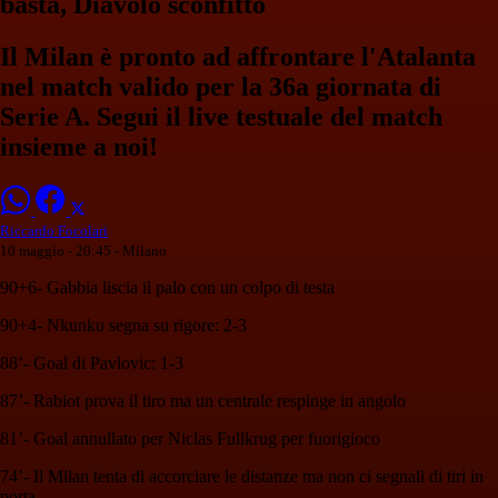
basta, Diavolo sconfitto
Il Milan è pronto ad affrontare l'Atalanta
nel match valido per la 36a giornata di
Serie A. Segui il live testuale del match
insieme a noi!
Riccardo Focolari
10 maggio - 20:45
- Milano
90+6- Gabbia liscia il palo con un colpo di testa
90+4- Nkunku segna su rigore: 2-3
88’- Goal di Pavlovic: 1-3
87’- Rabiot prova il tiro ma un centrale respinge in angolo
81’- Goal annullato per Niclas Fullkrug per fuorigioco
74’- Il Milan tenta di accorciare le distanze ma non ci segnali di tiri in
porta