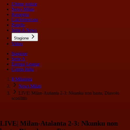
Ultime notizie
News Milan
Rassegna
Calciomercato
Pagelle
Serie A News
Stagione
Video
Stagione
Serie A
Europa League
Coppa Italia
Il Milanista
News Milan
LIVE| Milan-Atalanta 2-3: Nkunku non basta, Diavolo
sconfitto
LIVE| Milan-Atalanta 2-3: Nkunku non