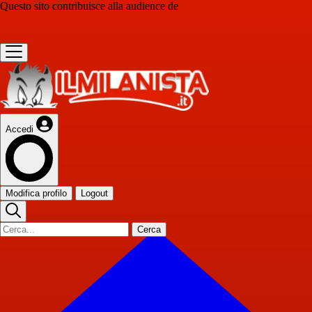
Questo sito contribuisce alla audience de
Accedi
Modifica profilo
Logout
Cerca