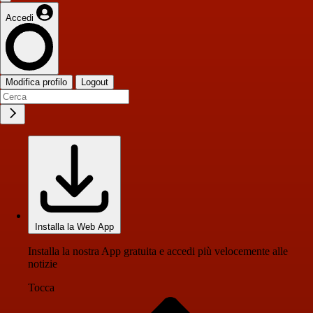
Accedi
Modifica profilo
Logout
Installa la Web App
Installa la nostra App gratuita e accedi più velocemente alle
notizie
Tocca