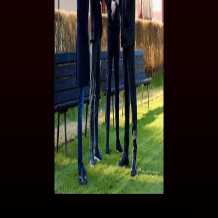
Il giornalista
Pietro Mazzara
ha condiviso alcune indiscrezioni
riguardo al legame tra
Allegri
e
Ibrahimovic
, il quale è esploso nelle