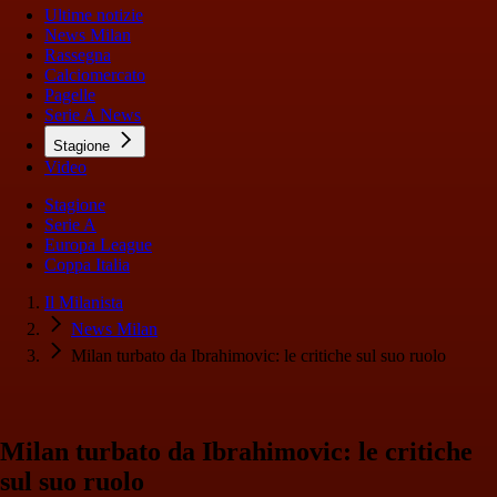
Ultime notizie
News Milan
Rassegna
Calciomercato
Pagelle
Serie A News
Stagione
Video
Stagione
Serie A
Europa League
Coppa Italia
Il Milanista
News Milan
Milan turbato da Ibrahimovic: le critiche sul suo ruolo
Milan turbato da Ibrahimovic: le critiche
sul suo ruolo