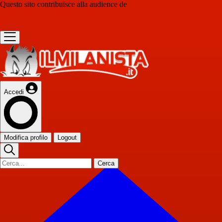
Questo sito contribuisce alla audience de
Accedi
Modifica profilo
Logout
Cerca