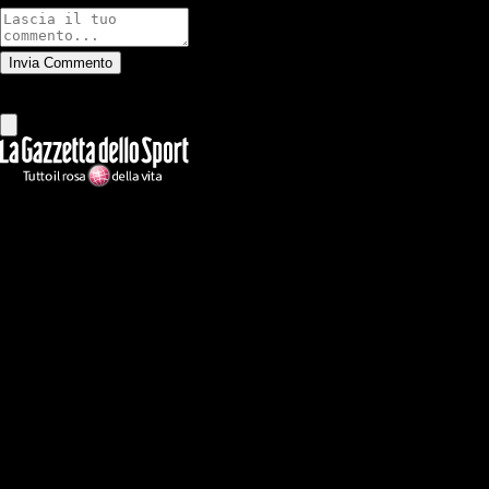
Invia Commento
Tutti
Leggi altri commenti
Ilmilanista.it
Testata giornalistica autorizzazione tribunale di Roma iscritta con il
n°78 con delibera del 12/04/2018. Direttore Responsabile: Stefano
Benedetti
Il sito IlMilanista.it di titolarità di Geo Editrice S.r.l. con sede in Roma,
via Bomarzo 34, C.F./PI 09724341004, è affiliato al network Gazzanet
di RCS Mediagroup S.p.a.. Unico responsabile dei contenuti (testi,
foto, video e grafiche) è Geo Editrice; per ogni comunicazione avente
ad oggetto i contenuti del Sito scrivere a info@geoeditrice.it
Pagina non ufficiale, non autorizzata o connessa a Associazione Calcio
Milan S.p.A. I marchi MILAN e AC MILAN sono di esclusiva
proprietà di Associazione Calcio Milan S.p.A..