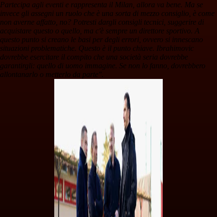
Partecipa agli eventi e rappresenta il Milan, allora va bene. Ma se
invece gli assegni un ruolo che è una sorta di mezzo consiglio, è come
non averne affatto, no? Potresti dargli consigli tecnici, suggerire di
acquistare questo o quello, ma c'è sempre un direttore sportivo. A
questo punto si creano le basi per degli errori, ovvero si innescano
situazioni problematiche. Questo è il punto chiave. Ibrahimovic
dovrebbe esercitare il compito che una società seria dovrebbe
garantirgli: quello di uomo immagine. Se non lo fanno, dovrebbero
allontanarlo o metterlo da parte".