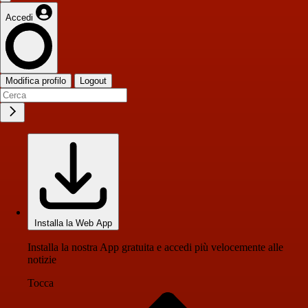
Accedi
Modifica profilo
Logout
Installa la Web App
Installa la nostra App gratuita e accedi più velocemente alle
notizie
Tocca