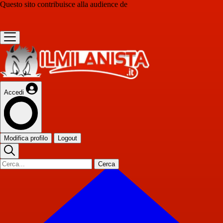
Questo sito contribuisce alla audience de
Accedi
Modifica profilo
Logout
Cerca