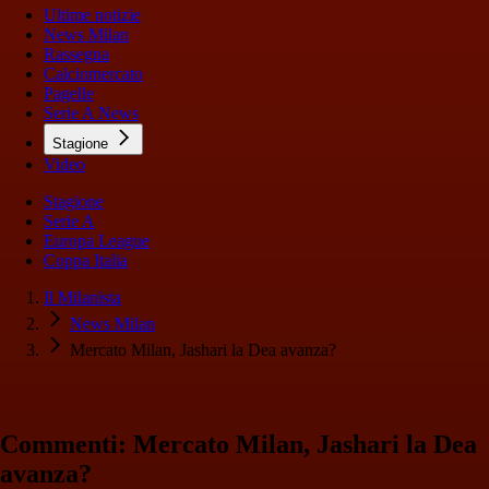
Ultime notizie
News Milan
Rassegna
Calciomercato
Pagelle
Serie A News
Stagione
Video
Stagione
Serie A
Europa League
Coppa Italia
Il Milanista
News Milan
Mercato Milan, Jashari la Dea avanza?
Commenti: Mercato Milan, Jashari la Dea
avanza?