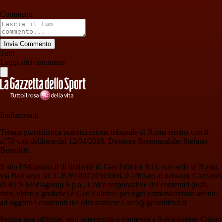
Commenti
Invia Commento
Tutti
Leggi altri commenti
Ilmilanista.it
Testata giornalistica autorizzazione tribunale di Roma iscritta con il
n°78 con delibera del 12/04/2018. Direttore Responsabile: Stefano
Benedetti
Il sito IlMilanista.it di titolarità di Geo Editrice S.r.l. con sede in Roma,
via Bomarzo 34, C.F./PI 09724341004, è affiliato al network Gazzanet
di RCS Mediagroup S.p.a.. Unico responsabile dei contenuti (testi,
foto, video e grafiche) è Geo Editrice; per ogni comunicazione avente
ad oggetto i contenuti del Sito scrivere a info@geoeditrice.it
Pagina non ufficiale, non autorizzata o connessa a Associazione Calcio