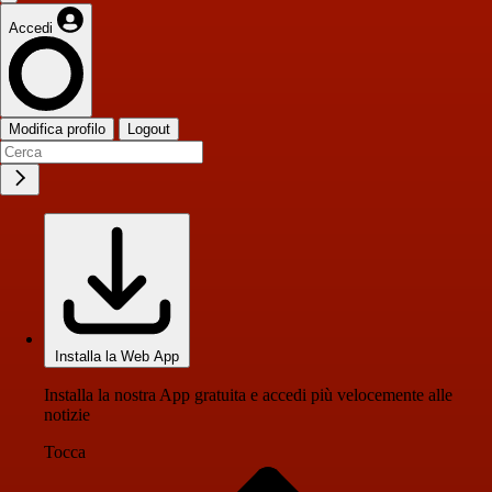
Accedi
Modifica profilo
Logout
Installa la Web App
Installa la nostra App gratuita e accedi più velocemente alle
notizie
Tocca