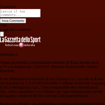
Commenti
Invia Commento
Tutti
Leggi altri commenti
Ilmilanista.it
Testata giornalistica autorizzazione tribunale di Roma iscritta con il
n°78 con delibera del 12/04/2018. Direttore Responsabile: Stefano
Benedetti
Il sito IlMilanista.it di titolarità di Geo Editrice S.r.l. con sede in Roma,
via Bomarzo 34, C.F./PI 09724341004, è affiliato al network Gazzanet
di RCS Mediagroup S.p.a.. Unico responsabile dei contenuti (testi,
foto, video e grafiche) è Geo Editrice; per ogni comunicazione avente
ad oggetto i contenuti del Sito scrivere a info@geoeditrice.it
Pagina non ufficiale, non autorizzata o connessa a Associazione Calcio