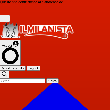
Questo sito contribuisce alla audience de
Accedi
Modifica profilo
Logout
Cerca