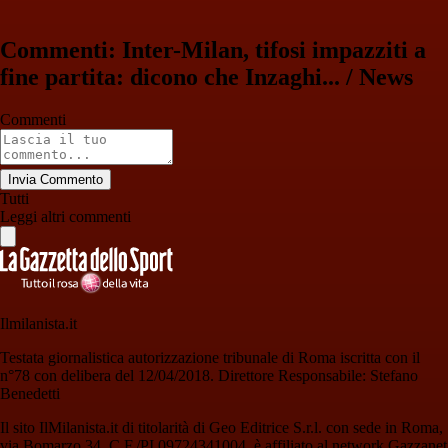
Commenti: Inter-Milan, tifosi impazziti a
fine partita: dicono che Inzaghi... / News
Commenti
Invia Commento
Tutti
Leggi altri commenti
Ilmilanista.it
Testata giornalistica autorizzazione tribunale di Roma iscritta con il
n°78 con delibera del 12/04/2018. Direttore Responsabile: Stefano
Benedetti
Il sito IlMilanista.it di titolarità di Geo Editrice S.r.l. con sede in Roma,
via Bomarzo 34, C.F./PI 09724341004, è affiliato al network Gazzanet