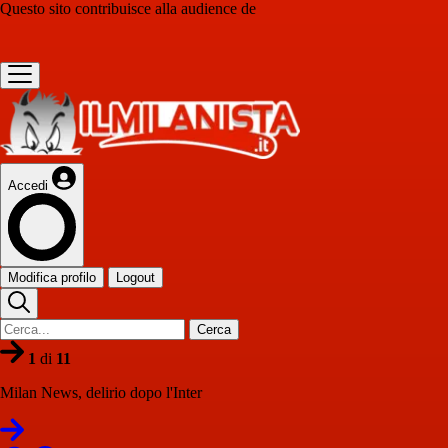
Questo sito contribuisce alla audience de
Accedi
Modifica profilo
Logout
Cerca
1
di
11
Milan News, delirio dopo l'Inter