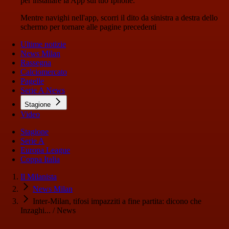
per installare la App sul tuo Iphone.
Mentre navighi nell'app, scorri il dito da sinistra a destra dello
schermo per tornare alle pagine precedenti
Ultime notizie
News Milan
Rassegna
Calciomercato
Pagelle
Serie A News
Stagione
Video
Stagione
Serie A
Europa League
Coppa Italia
Il Milanista
News Milan
Inter-Milan, tifosi impazziti a fine partita: dicono che
Inzaghi... / News