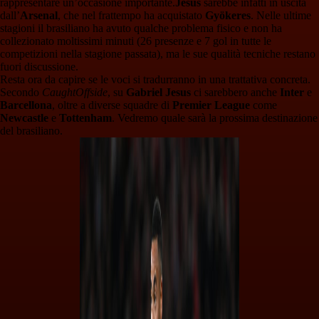
rappresentare un’occasione importante.
Jesus
sarebbe infatti in uscita
dall’
Arsenal
, che nel frattempo ha acquistato
Gyökeres
. Nelle ultime
stagioni il brasiliano ha avuto qualche problema fisico e non ha
collezionato moltissimi minuti (26 presenze e 7 gol in tutte le
competizioni nella stagione passata), ma le sue qualità tecniche restano
fuori discussione.
Resta ora da capire se le voci si tradurranno in una trattativa concreta.
Secondo
CaughtOffside
, su
Gabriel Jesus
ci sarebbero anche
Inter
e
Barcellona
, oltre a diverse squadre di
Premier League
come
Newcastle
e
Tottenham
. Vedremo quale sarà la prossima destinazione
del brasiliano.