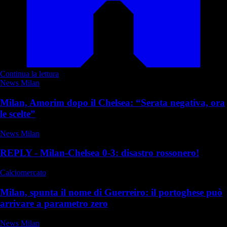
Continua la lettura
News Milan
Milan, Amorim dopo il Chelsea: “Serata negativa, ora
le scelte”
News Milan
REPLY - Milan-Chelsea 0-3: disastro rossonero!
Calciomercato
Milan, spunta il nome di Guerreiro: il portoghese può
arrivare a parametro zero
News Milan