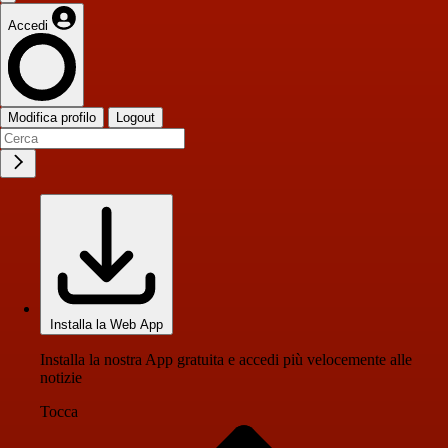
Accedi
Modifica profilo
Logout
Installa la Web App
Installa la nostra App gratuita e accedi più velocemente alle
notizie
Tocca