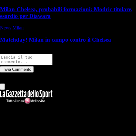
Milan-Chelsea, probabili formazioni: Modric titolare,
esordio per Diawara
News Milan
Matchday! Milan in campo contro il Chelsea
Commenti
Invia Commento
Tutti
Leggi altri commenti
Ilmilanista.it
Testata giornalistica autorizzazione tribunale di Roma iscritta con il
n°78 con delibera del 12/04/2018. Direttore Responsabile: Stefano
Benedetti