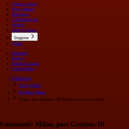
Ultime notizie
News Milan
Rassegna
Calciomercato
Pagelle
Serie A News
Stagione
Video
Stagione
Serie A
Europa League
Coppa Italia
Il Milanista
News Milan
In Primo Piano
Milan, post Gattuso: Di Francesco torna in pole
Commenti: Milan, post Gattuso: Di