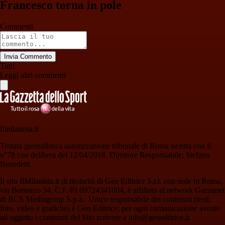
Francesco torna in pole
Commenti
Invia Commento
Tutti
Leggi altri commenti
Ilmilanista.it
Testata giornalistica autorizzazione tribunale di Roma iscritta con il
n°78 con delibera del 12/04/2018. Direttore Responsabile: Stefano
Benedetti
Il sito IlMilanista.it di titolarità di Geo Editrice S.r.l. con sede in Roma,
via Bomarzo 34, C.F./PI 09724341004, è affiliato al network Gazzanet
di RCS Mediagroup S.p.a.. Unico responsabile dei contenuti (testi,
foto, video e grafiche) è Geo Editrice; per ogni comunicazione avente
ad oggetto i contenuti del Sito scrivere a info@geoeditrice.it