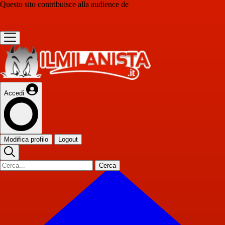
Questo sito contribuisce alla audience de
Accedi
Modifica profilo
Logout
Cerca