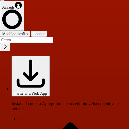
Accedi
Modifica profilo
Logout
Installa la Web App
Installa la nostra App gratuita e accedi più velocemente alle
notizie
Tocca