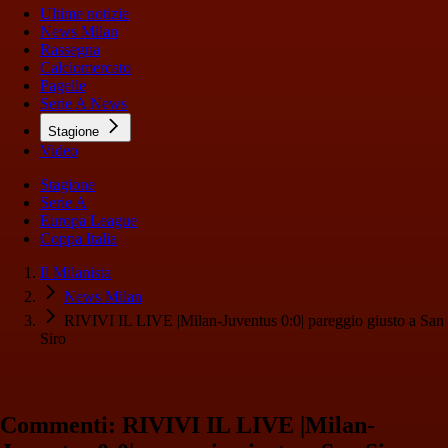
Ultime notizie
News Milan
Rassegna
Calciomercato
Pagelle
Serie A News
Stagione
Video
Stagione
Serie A
Europa League
Coppa Italia
Il Milanista
News Milan
RIVIVI IL LIVE |Milan-Juventus 0:0| pareggio giusto a San
Siro
Commenti: RIVIVI IL LIVE |Milan-