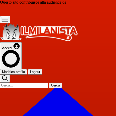
Questo sito contribuisce alla audience de
Accedi
Modifica profilo
Logout
Cerca