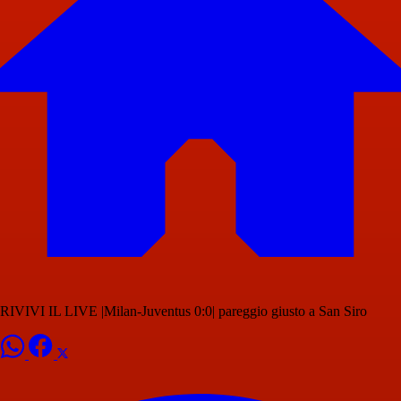
RIVIVI IL LIVE |Milan-Juventus 0:0| pareggio giusto a San Siro