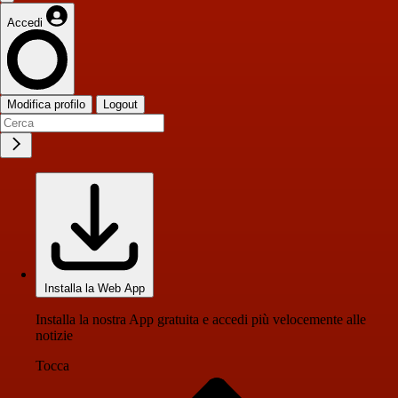
Accedi
Modifica profilo
Logout
Installa la Web App
Installa la nostra App gratuita e accedi più velocemente alle
notizie
Tocca